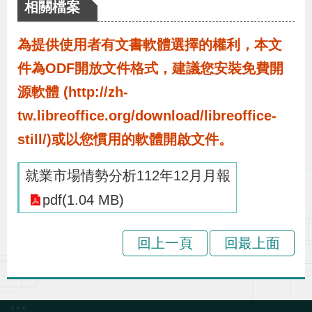
布
相關檔案
為提供使用者有文書軟體選擇的權利，本文
為
件為ODF開放文件格式，建議您安裝免費開
民
服
源軟體 (http://zh-
務
tw.libreoffice.org/download/libreoffice-
still/)或以您慣用的軟體開啟文件。
業
就業市場情勢分析112年12月月報
務
專
pdf(1.04 MB)
區
回上一頁
回最上面
線
上
申
:::