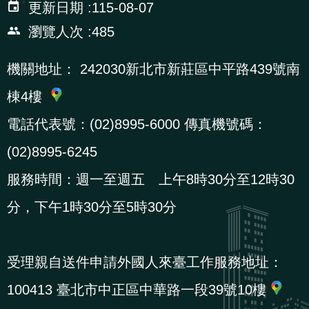
更新日期
115-08-07
辦
瀏覽人次
485
宣
機關地址：
242030新北市新莊區中平路439號南
導
棟4樓
專
區
電話代表號：(02)8995-6000 傳真機號碼：
(02)8995-6245
相
服務時間：週一至週五 上午8時30分至12時30
關
連
分，下午1時30分至5時30分
結
受理親自送件申請外國人來臺工作服務地址：
網
民
文
統
E
回
R
100413 臺北市中正區中華路一段39號10樓
站
意
字
計
n
首
S