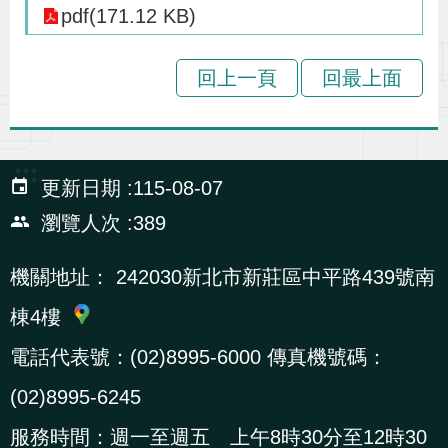
pdf(171.12 KB)
辦
回上一頁
回最上面
宣
導
專
:::
區
更新日期
115-08-07
瀏覽人次
389
相
關
機關地址：
242030新北市新莊區中平路439號南
連
棟4樓
結
電話代表號：(02)8995-6000 傳真機號碼：
(02)8995-6245
網
民
文
統
E
回
R
站
意
字
計
n
首
S
服務時間：週一至週五 上午8時30分至12時30