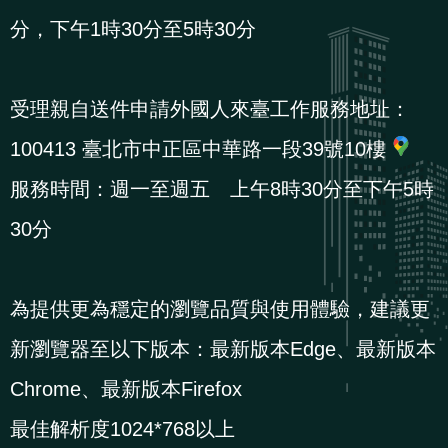
導
信
客
資
g
頁
S
分，下午1時30分至5時30分
覽
箱
服
訊
l
i
s
受理親自送件申請外國人來臺工作服務地址：
h
100413 臺北市中正區中華路一段39號10樓
服務時間：週一至週五 上午8時30分至下午5時
隱
30分
私
權
及
為提供更為穩定的瀏覽品質與使用體驗，建議更
資
新瀏覽器至以下版本：最新版本Edge、最新版本
訊
安
Chrome、最新版本Firefox
全
最佳解析度1024*768以上
政