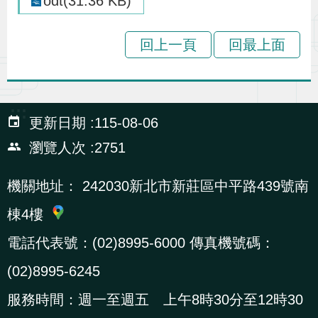
odt(31.36 KB)
辦
回上一頁
回最上面
宣
導
專
:::
更新日期
115-08-06
區
瀏覽人次
2751
相
機關地址：
242030新北市新莊區中平路439號南
關
連
棟4樓
結
電話代表號：(02)8995-6000 傳真機號碼：
(02)8995-6245
網
民
文
統
E
回
R
服務時間：週一至週五 上午8時30分至12時30
站
意
字
計
n
首
S