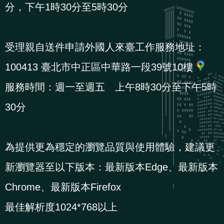
分，下午1時30分至5時30分
導
信
客
資
g
頁
S
覽
箱
服
訊
l
i
受理親自送件申請外國人來臺工作服務地址：
s
100413 臺北市中正區中華路一段39號10樓
h
服務時間：週一至週五 上午8時30分至下午5時
隱
30分
私
權
為提供更為穩定的瀏覽品質與使用體驗，建議更
及
資
新瀏覽器至以下版本：最新版本Edge、最新版本
訊
Chrome、最新版本Firefox
安
最佳解析度1024*768以上
全
政