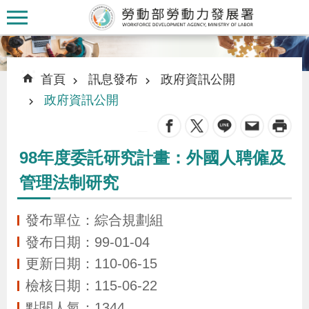
跳到主要內容區塊
:::
:::
首頁
訊息發布
政府資訊公開
政府資訊公開
_
認
98年度委託研究計畫：外國人聘僱及
識
管理法制研究
本
署
發布單位：綜合規劃組
發布日期：99-01-04
訊
更新日期：110-06-15
息
檢核日期：115-06-22
發
點閱人氣：1344