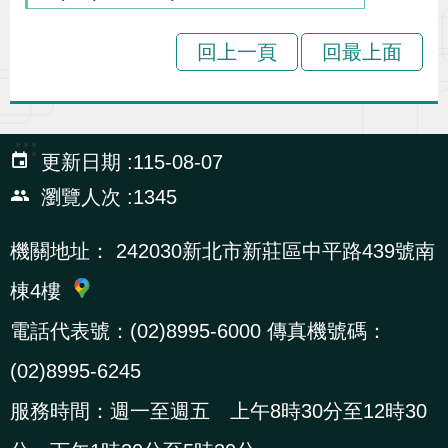
辦
回上一頁
回最上面
宣
導
專
:::
更新日期
115-08-07
區
瀏覽人次
1345
相
機關地址：
242030新北市新莊區中平路439號南
關
棟4樓
連
結
電話代表號：(02)8995-6000 傳真機號碼：
(02)8995-6245
網
民
文
統
E
回
R
服務時間：週一至週五 上午8時30分至12時30
站
意
字
計
n
首
S