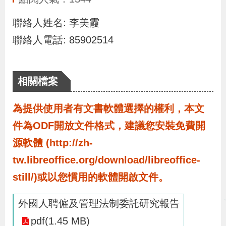
布
聯絡人姓名: 李美霞
為
聯絡人電話: 85902514
民
服
相關檔案
務
為提供使用者有文書軟體選擇的權利，本文
業
件為ODF開放文件格式，建議您安裝免費開
務
源軟體 (http://zh-
專
區
tw.libreoffice.org/download/libreoffice-
still/)或以您慣用的軟體開啟文件。
線
外國人聘僱及管理法制委託研究報告
上
pdf(1.45 MB)
申