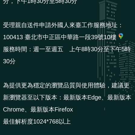
分，下午1時30分至5時30分
導
信
客
資
g
頁
S
覽
箱
服
訊
l
i
受理親自送件申請外國人來臺工作服務地址：
s
100413 臺北市中正區中華路一段39號10樓
h
服務時間：週一至週五 上午8時30分至下午5時
30分
隱
私
權
為提供更為穩定的瀏覽品質與使用體驗，建議更
及
新瀏覽器至以下版本：最新版本Edge、最新版本
資
訊
Chrome、最新版本Firefox
安
最佳解析度1024*768以上
全
政