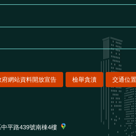
政府網站資料開放宣告
檢舉貪瀆
交通位
區中平路439號南棟4樓