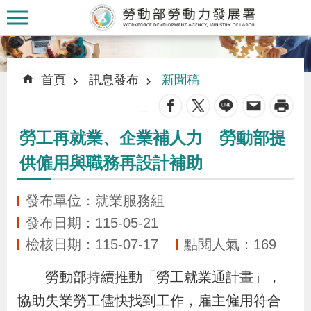
跳到主要內容區塊
:::
:::
首頁
訊息發布
新聞稿
_
勞工再就業、企業補人力 勞動部提
認
供僱用與職務再設計補助
識
本
發布單位：就業服務組
署
發布日期：115-05-21
檢核日期：115-07-17
點閱人氣：169
訊
息
勞動部持續推動「勞工就業通計畫」，
發
協助失業勞工儘快找到工作，雇主僱用符合