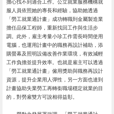
擔心找不到適合工作。公立就業服務機構就
導
信
客
資
g
頁
S
服人員依照她的專長和經驗，協助她透過
覽
箱
服
訊
l
i
「勞工就業通計畫」成功轉職到金屬製造業
s
擔任品保工程師，重新找回工作與生活步
h
調。此外，雇主考量小珍工作需長時間使用
電腦，也運用計畫中的職務再設計補助，添
隱
購螢幕及照明設備改善作業環境，有效減輕
私
工作負擔並提升效率。也就是雇主可以透過
權
「勞工就業通計畫」僱用獎助與職務再設計
及
資源，提升企業用人彈性，另一方面也達到
資
計畫協助失業勞工再轉銜職場穩定就業的目
訊
的，對勞雇雙方可說相得益彰。
安
全
政