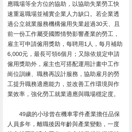
應職場等全方位的協助，以協助失業勞工快
辦
速重返職場並補實企業人力缺口。若企業透
過公立就業服務機構僱用失業超過30天、且
宣
導
前一份工作屬受國際情勢影響產業的勞工，
專
雇主可申請僱用獎助，每聘用1人，每月補助
區
6,000元，最長可領6個月；又除依規定申請
僱用獎助外，雇主也可搭配運用計畫中工作
相
崗位訓練、職務再設計服務，協助雇月的勞
關
工提升職務適應能力，並改善工作環境與作
連
業效率，強化勞工就業適應與職場穩定度。
結
49歲的小珍曾在機車零件產業擔任品保
網
民
文
統
E
回
R
人員多年，離職後因年齡與產業變動，一度
站
意
字
計
n
首
S