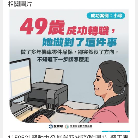
相關圖片
貪
瀆
交
通
位
置
圖
1150521勞動力發展署新聞稿(附圖1)_勞工再