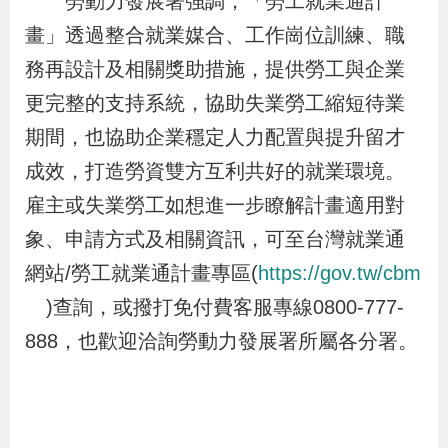
勞動力發展署強調，「勞工就業通計
策
畫」透過整合就業媒合、工作崗位訓練、職
務再設計及相關獎助措施，提供勞工與企業
政
更完整的支持系統，協助失業勞工縮短待業
府
期間，也協助企業穩定人力配置與提升留才
網
成效，打造勞資雙方互利共好的就業環境。
站
雇主或失業勞工如想進一步瞭解計畫適用對
資
料
象、申請方式及相關資訊，可至台灣就業通
開
網站/勞工就業通計畫專區(
https://gov.tw/cbm
放
)查詢，或撥打免付費客服專線0800-777-
宣
888，也歡迎洽詢勞動力發展署所屬各分署。
告
檢
舉