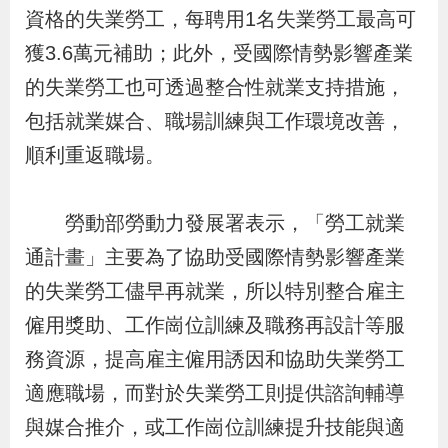
布
資格的失業勞工，每聘用1名失業勞工最高可
獲3.6萬元補助；此外，受國際情勢影響產業
為
的失業勞工也可透過整合性就業支持措施，
民
包括就業媒合、職場訓練與工作環境改善，
服
順利重返職場。
務
勞動部勞動力發展署表示，「勞工就業
業
務
通計畫」主要為了協助受國際情勢影響產業
專
的失業勞工儘早再就業，所以特別整合雇主
區
僱用獎助、工作崗位訓練及職務再設計等服
務資源，提高雇主僱用誘因和協助失業勞工
線
適應職場，而對於失業勞工則提供諮詢輔導
上
與媒合推介，或工作崗位訓練提升技能與適
申