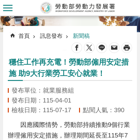
跳到主要內容區塊
:::
:::
首頁
訊息發布
新聞稿
_
穩住工作再充電！勞動部僱用安定措
認
施 助9大行業勞工安心就業！
識
本
發布單位：就業服務組
署
發布日期：115-04-01
檢核日期：115-07-17
點閱人氣：390
訊
息
因應國際情勢，勞動部持續推動9個行業
發
辦理僱用安定措施，辦理期間延長至115年7