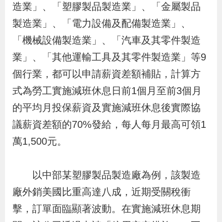
造業」、「塑膠製品製造業」、「金屬製品
辦
製造業」、「電力設備及配備製造業」、
「機械設備製造業」、「汽車及其零件製造
宣
導
業」、「其他運輸工具及其零件製造業」等9
專
個行業，都可以申請薪資差額補貼，計算方
區
式為勞工實施減班休息日前1個月至前3個月
的平均月投保薪資及實施減班休息後實際協
相
議薪資差額的70%發給，每人每月最高可領1
關
萬1,500元。
連
結
以中部某塑膠製品製造廠為例，該製造
廠外銷美國比重高達八成，近期受關稅衝
網
民
文
統
E
回
R
擊，訂單面臨顯著波動。在實施減班休息期
站
意
字
計
n
首
S