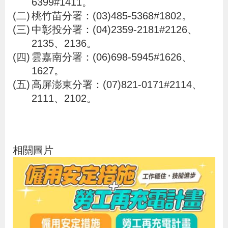
6399#1411。
貪
桃竹苗分署：(03)485-5368#1802。
瀆
中彰投分署：(04)2359-2181#2126、
2135、2136。
雲嘉南分署：(06)698-5945#1626、
交
1627。
通
高屏澎東分署：(07)821-0171#2114、
位
2111、2102。
置
圖
相關圖片