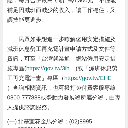
貼，每月合併最高可領1萬6,300元，不僅能
策
補足因減班而減少的收入，讓工作穩住，又
讓技能更進步。
政
府
民眾如果想進一步瞭解僱用安定措施及
網
減班休息勞工再充電計畫申請方式及文件等
站
資訊，可至「台灣就業通」網站僱用安定措
資
料
施專區(
https://gov.tw/3ih
)或「減班休息勞
開
工再充電計畫」專區（
https://gov.tw/EHE
放
）查詢相關資訊，也可撥打免付費客服專線
宣
0800-777888或勞動力發展署所屬分署，由專
告
人提供諮詢服務。
檢
北基宜花金馬分署：(02)8995-
舉