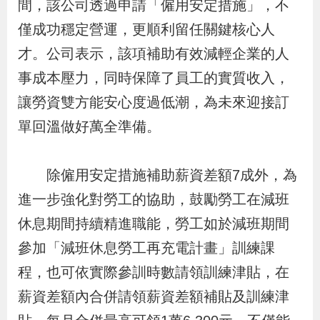
間，該公司透過申請「僱用安定措施」，不
導
信
客
資
g
頁
S
僅成功穩定營運，更順利留任關鍵核心人
覽
箱
服
訊
l
i
才。公司表示，該項補助有效減輕企業的人
s
事成本壓力，同時保障了員工的實質收入，
h
讓勞資雙方能安心度過低潮，為未來迎接訂
單回溫做好萬全準備。
隱
私
除僱用安定措施補助薪資差額7成外，為
權
進一步強化對勞工的協助，鼓勵勞工在減班
及
休息期間持續精進職能，勞工如於減班期間
資
參加「減班休息勞工再充電計畫」訓練課
訊
程，也可依實際參訓時數請領訓練津貼，在
安
薪資差額內合併請領薪資差額補貼及訓練津
全
政