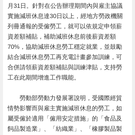
布
月31日。針對在公告辦理期間內與雇主協議
實施減班休息達30日以上，經地方勞政機關
為
列冊通報的受僱勞工，就可以依規定申領薪
民
資差額補貼，補助減班休息前後薪資差額
服
70%，協助減班休息勞工穩定就業，並鼓勵
務
結合減班休息勞工再充電計畫參加訓練，可
合併請領薪資差額補貼與訓練津貼，支持勞
業
務
工在此期間增進工作職能。
專
區
勞動部勞動力發展署說明，受國際經貿
情勢影響而與雇主實施減班休息的勞工，如
線
屬受僱於適用「僱用安定措施」的「食品及
上
飼品製造業」、「紡織業」、「橡膠製品製
申