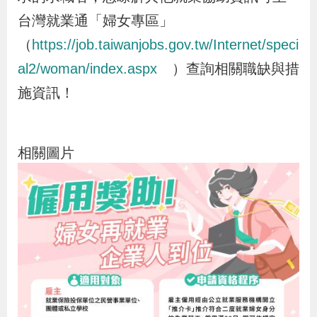
貪
台灣就業通「婦女專區」
瀆
（
https://job.taiwanjobs.gov.tw/Internet/speci
al2/woman/index.aspx
）查詢相關職缺與措
交
施資訊！
通
位
置
相關圖片
圖