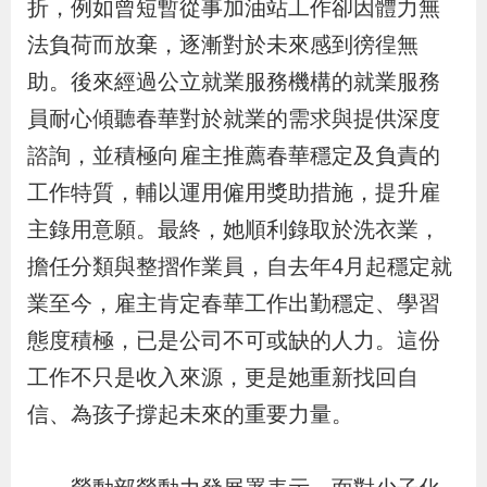
折，例如曾短暫從事加油站工作卻因體力無
導
信
客
資
g
頁
S
法負荷而放棄，逐漸對於未來感到徬徨無
覽
箱
服
訊
l
i
助。後來經過公立就業服務機構的就業服務
s
員耐心傾聽春華對於就業的需求與提供深度
h
諮詢，並積極向雇主推薦春華穩定及負責的
工作特質，輔以運用僱用獎助措施，提升雇
隱
主錄用意願。最終，她順利錄取於洗衣業，
私
擔任分類與整摺作業員，自去年4月起穩定就
權
業至今，雇主肯定春華工作出勤穩定、學習
及
態度積極，已是公司不可或缺的人力。這份
資
工作不只是收入來源，更是她重新找回自
訊
信、為孩子撐起未來的重要力量。
安
全
政