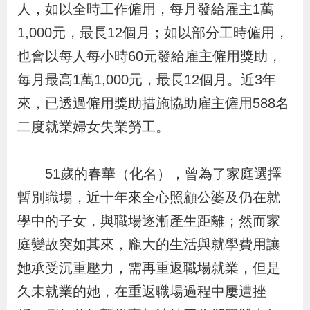
人，如以全時工作僱用，每月發給雇主1萬
辦
1,000元，最長12個月；如以部分工時僱用，
也會以每人每小時60元發給雇主僱用獎助，
宣
導
每月最高1萬1,000元，最長12個月。近3年
專
來，已透過僱用獎助措施協助雇主僱用588名
區
二度就業婦女失業勞工。
相
51歲的春華（化名），曾為了家庭選擇
關
暫別職場，近十年來全心照顧公婆及仍在就
連
學中的子女，與職場逐漸產生距離；然而家
結
庭變故突如其來，龐大的生活與就學費用讓
她承受沉重壓力，需再重返職場就業，但是
網
民
文
統
E
回
R
久未就業的她，在重返職場過程中屢遭挫
站
意
字
計
n
首
S