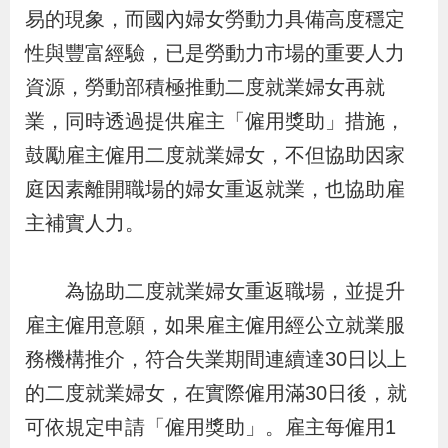
布
易的現象，而國內婦女勞動力具備高度穩定
性與豐富經驗，已是勞動力市場的重要人力
為
資源，勞動部積極推動二度就業婦女再就
民
業，同時透過提供雇主「僱用獎助」措施，
服
鼓勵雇主僱用二度就業婦女，不但協助因家
務
庭因素離開職場的婦女重返就業，也協助雇
主補實人力。
業
務
專
為協助二度就業婦女重返職場，並提升
區
雇主僱用意願，如果雇主僱用經公立就業服
務機構推介，符合失業期間連續達30日以上
線
的二度就業婦女，在實際僱用滿30日後，就
上
可依規定申請「僱用獎助」。雇主每僱用1
申