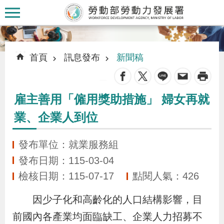
跳到主要內容區塊
:::
:::
首頁
訊息發布
新聞稿
_
雇主善用「僱用獎助措施」 婦女再就
認
業、企業人到位
識
本
發布單位：就業服務組
署
發布日期：115-03-04
檢核日期：115-07-17
點閱人氣：426
訊
息
因少子化和高齡化的人口結構影響，目
發
前國內各產業均面臨缺工、企業人力招募不