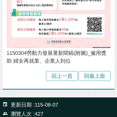
1150304勞動力發展署新聞稿(附圖)_僱用獎
助 婦女再就業、企業人到位
回上一頁
回最上面
:::
更新日期
115-08-07
瀏覽人次
427