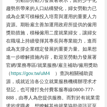
勞動部勞動力發展署表示，面對少子化
策
趨勢所帶來的人口結構變化，婦女勞動力已
成為企業可積極投入培育與運用的重要人力
政
資源。期盼雇主善加運用政府所提供的僱用
府
獎助措施，積極僱用二度就業婦女，讓婦女
網
在職場上持續發揮其專長與專業能力，進而
站
成為支撐企業穩定發展的重要力量。如果想
資
料
進一步瞭解措施內容，歡迎至勞動力發展署
開
官網/業務專區/就業服務/雇主補助/僱用獎助
放
（
https://gov.tw/uM4
）查詢相關補助資
宣
源，或就近洽各公立就業服務機構辦理求才
告
登記，也可撥打免付費客服專線0800-777-
888，由專人為您提供服務。而對於有就業需
檢
求的求職者，想瞭解其他就業協助資訊可至
舉