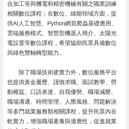
合加工等與機電和精密機械有關之職業訓練
辦
相關數位課程；在數位、綠能領域方面，提
供AI人工智慧、Python網頁爬蟲基礎應用、
宣
導
雲端服務模式、智慧型機器人簡介、太陽光
專
電設置等數位課程，希望協助民眾具備數位
區
與綠色雙軸轉型能力。
相
除了職場技術硬實力外，數位服務平台
關
也提供黃金履歷、謹慎求職、面試教學、勞
連
動權益、口語表達、自我優勢、職場減壓、
結
職場溝通、時間管理、人際風格、問題解決
等多門就業服務類相關課程，提升民眾內在
網
民
文
統
E
回
R
軟實力，增強職場素養與適應性，促進就業
站
意
字
計
n
首
S