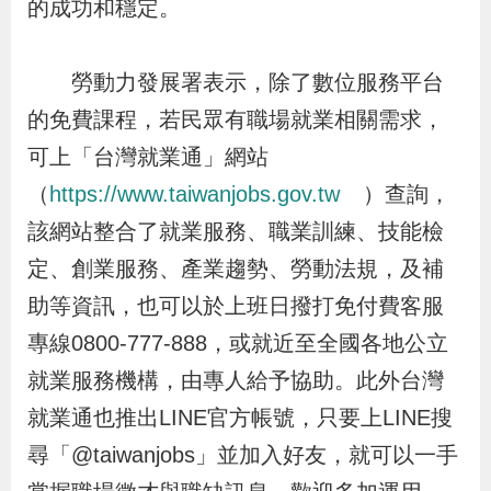
的成功和穩定。
導
信
客
資
g
頁
S
覽
箱
服
訊
l
i
勞動力發展署表示，除了數位服務平台
s
的免費課程，若民眾有職場就業相關需求，
h
可上「台灣就業通」網站
（
https://www.taiwanjobs.gov.tw
）查詢，
隱
該網站整合了就業服務、職業訓練、技能檢
私
定、創業服務、產業趨勢、勞動法規，及補
權
助等資訊，也可以於上班日撥打免付費客服
及
專線0800-777-888，或就近至全國各地公立
資
就業服務機構，由專人給予協助。此外台灣
訊
就業通也推出LINE官方帳號，只要上LINE搜
安
尋「@taiwanjobs」並加入好友，就可以一手
全
政