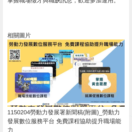
掌握職場徵才與職缺訊息，歡迎多加運用。
策
政
府
相關圖片
網
站
資
料
開
放
宣
告
1150204勞動力發展署新聞稿(附圖)_勞動力
發展數位服務平台 免費課程協助提升職場能
檢
力
舉