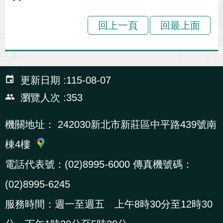
貪
回上一頁
回最上面
瀆
交
:::
通
更新日期
115-08-07
位
瀏覽人次
353
置
圖
機關地址：
242030新北市新莊區中平路439號南
棟4樓
電話代表號：(02)8995-6000 傳真機號碼：
(02)8995-6245
服務時間：週一至週五 上午8時30分至12時30