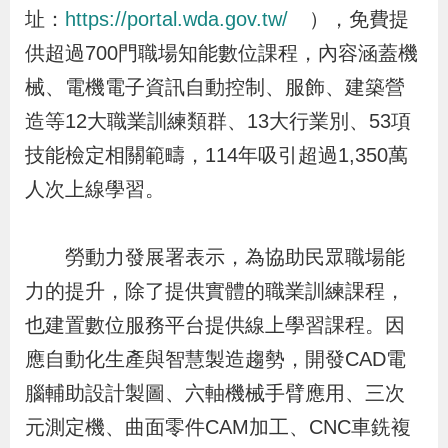
布
址：
https://portal.wda.gov.tw/
），免費提
供超過700門職場知能數位課程，內容涵蓋機
為
械、電機電子資訊自動控制、服飾、建築營
民
造等12大職業訓練類群、13大行業別、53項
服
技能檢定相關範疇，114年吸引超過1,350萬
務
人次上線學習。
業
務
勞動力發展署表示，為協助民眾職場能
專
力的提升，除了提供實體的職業訓練課程，
區
也建置數位服務平台提供線上學習課程。因
應自動化生產與智慧製造趨勢，開發CAD電
線
腦輔助設計製圖、六軸機械手臂應用、三次
上
元測定機、曲面零件CAM加工、CNC車銑複
申