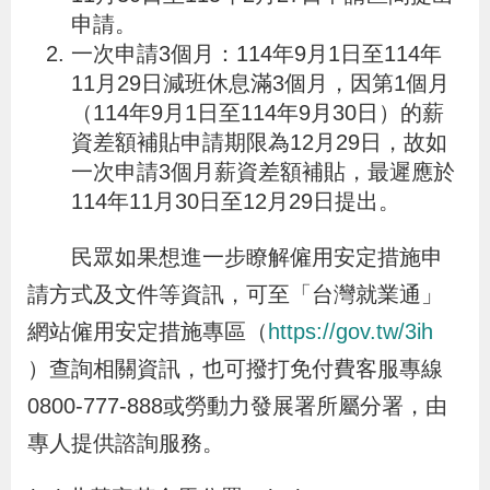
申請。
策
一次申請3個月：114年9月1日至114年
11月29日減班休息滿3個月，因第1個月
政
（114年9月1日至114年9月30日）的薪
府
資差額補貼申請期限為12月29日，故如
網
一次申請3個月薪資差額補貼，最遲應於
站
114年11月30日至12月29日提出。
資
民眾如果想進一步瞭解僱用安定措施申
料
開
請方式及文件等資訊，可至「台灣就業通」
放
網站僱用安定措施專區（
https://gov.tw/3ih
宣
）查詢相關資訊，也可撥打免付費客服專線
告
0800-777-888或勞動力發展署所屬分署，由
專人提供諮詢服務。
檢
舉