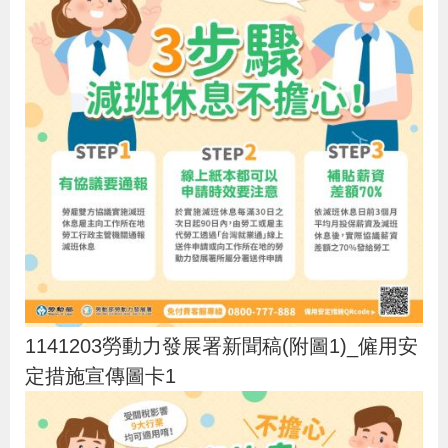
1141203勞動力發展署新聞稿(附圖1)_僱用安
定措施宣傳圖卡1