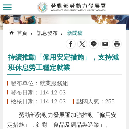
跳到主要內容區塊
:::
:::
首頁
訊息發布
新聞稿
_
持續推動「僱用安定措施」，支持減
認
班休息勞工穩定就業
識
本
發布單位：就業服務組
署
發布日期：114-12-03
檢核日期：114-12-03
點閱人氣：255
訊
息
勞動部勞動力發展署加強推動「僱用安
發
定措施」，針對「食品及飼品製造業」、