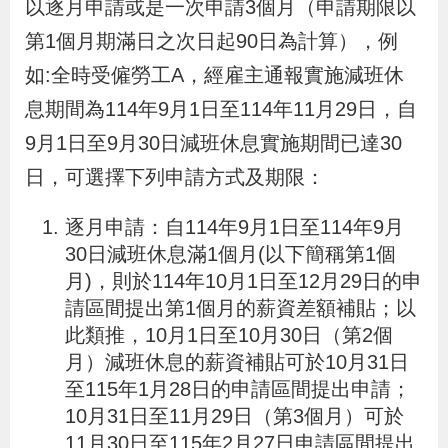
以逐月申請或是一次申請3個月（申請期限以
導
信
客
資
g
頁
S
第1個月期滿日之次日起90日為計算），例
覽
箱
服
訊
l
i
如:全時受僱勞工A，經雇主通報實施減班休
s
息期間為114年9月1日至114年11月29日，自
h
9月1日至9月30日減班休息實施期間已達30
日，可選擇下列申請方式及期限：
隱
逐月申請：自114年9月1日至114年9月
私
30日減班休息滿1個月(以下簡稱第1個
權
月)，則於114年10月1日至12月29日的申
及
請區間提出第1個月的薪資差額補貼；以
資
此類推，10月1日至10月30日（第2個
訊
月）減班休息的薪資補貼可於10月31日
安
至115年1月28日的申請區間提出申請；
10月31日至11月29日（第3個月）可於
全
11月30日至115年2月27日申請區間提出
政