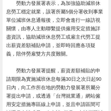
勞動力發展署表示，為加強協助減班休
辦
息勞工穩定就業，該署所屬5個分署收到事業
單位減班休息通報後，立即會進行一線訪視
宣
導
關懷，由專人主動聯繫提供僱用安定措施詳
專
盡資訊，協助減班休息勞工或雇主代勞工提
區
出薪資差額補貼申請，並即時回應各項疑
義，陪伴勞雇雙方共度難關。
相
關
勞動力發展署提醒，薪資差額補貼的申
連
請期限為實施減班休息每滿30日之次日起90
結
日內，向工作所在地的勞動力發展署所屬分
署提出申請，或透過「台灣就業通」網站僱
網
民
文
統
E
回
R
用安定措施專區線上申請，並且申請區間可
站
意
字
計
n
首
S