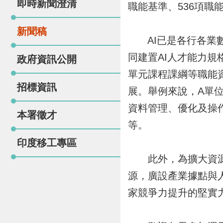
即時新聞澄清
職能基準、536項職
新聞稿
AI已是各行各業數
同建置AI人才能力
政府資訊公開
單元課程課綱等職能
招標資訊
展。舉例來說，A單位
資料管理、優化及操
本署徵才
等。
印度移工專區
此外，為擴大資源應
源，廣設產業據點與
家競爭力提升的堅實