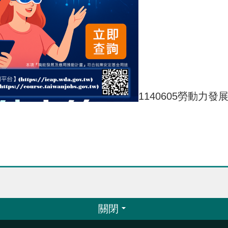
1140605勞動力
關閉