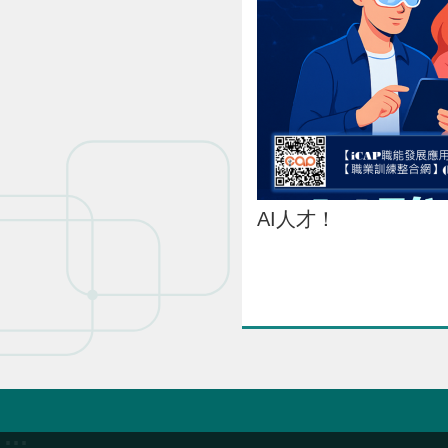
AI人才！
:::