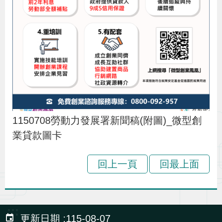
貪
瀆
交
通
位
置
圖
1150708勞動力發展署新聞稿(附圖)_微型創
業貸款圖卡
回上一頁
回最上面
:::
更新日期
115-08-07