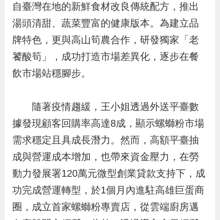
自臺灣在地的新鮮食材改良傳統配方，推出
辦
湯頭清甜、蔬菜豐富的健康版本。為建立品
牌特色，更與高山筍農合作，研發獨家「老
宣
導
饕酸筍」，成功打造市場差異化，逐步在餐
專
飲市場站穩腳步。
區
隨著疫情趨緩，王小姐透過外送平臺數
相
據發現顧客回購率高達8成，顯示螺螄粉市場
關
需求穩定且具成長潛力。然而，高額平臺抽
連
成與營運成本增加，也帶來資金壓力，在勞
結
動力發展署120萬元微型創業貸款支持下，成
功完成營運轉型，於1個月內進駐高雄巨蛋商
網
民
文
統
E
回
R
圈，成立首家螺螄粉專賣店，從雲端廚房邁
站
意
字
計
n
首
S