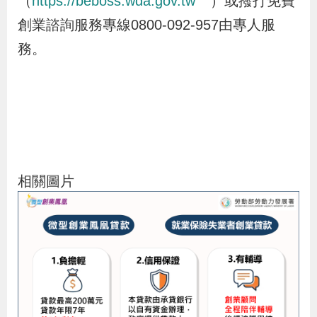
（
https://beboss.wda.gov.tw
）或撥打免費
策
創業諮詢服務專線0800-092-957由專人服
務。
政
府
網
站
資
料
相關圖片
開
放
宣
告
檢
舉