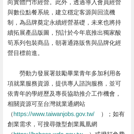
向實體門市經營。此外，透過導入會員經營
導
信
客
資
g
頁
S
與數位點餐系統，建立穩定客源與回流機
覽
箱
服
訊
l
i
制，為品牌奠定永續經營基礎，未來也將持
s
續拓展產品版圖，預計於今年底推出獨家酸
h
筍系列包裝商品，朝著通路販售與品牌化經
營目標前進。
隱
私
勞動力發展署鼓勵畢業青年多加利用各
權
項就業服務資源，提供專人諮詢服務，並可
及
依青年的學經歷及專長協助推介工作機會，
資
相關資源可至台灣就業通網站
訊
（
https://www.taiwanjobs.gov.tw/
）；如有
安
創業需求，可搜尋微型創業鳳凰網
全
政