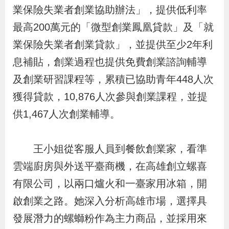
布
業保險失業者創業協助辦法」，提供低利率
最高200萬元的「微型創業鳳凰貸款」及「就
為
業保險失業者創業貸款」，並提供至少2年利
民
息補貼，創業過程也提供免費創業諮詢輔導
服
及創業研習課程等，累積已協助青年448人次
務
獲得貸款，10,876人次參與創業課程，並提
供1,467人次創業輔導。
業
務
專
王小姐從客服人員到餐飲創業家，看準
區
雲端廚房與外送平臺商機，在高雄創立螺喜
有限公司，以兩口爐火和一臺家用冰箱，開
線
啟創業之路。她深入分析高雄市場，選擇具
上
發展潛力的螺螄粉作為主力商品，並採用來
申