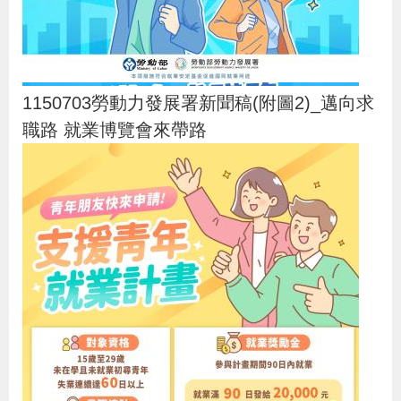
1150703勞動力發展署新聞稿(附圖2)_邁向求
職路 就業博覽會來帶路