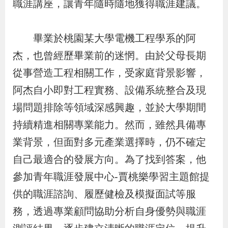
職涯講座，讓青年隨時隨地獲得職涯建議。
導
信
客
資
g
頁
S
覽
箱
服
訊
l
i
畢業於桃園某大學電機工程學系的阿
s
杰，也曾經歷畢業前的迷惘。由於父母長期
h
從事營造工程相關工作，受家庭背景影響，
阿杰自小即對工程實務、設備系統整合及現
隱
場問題排除等領域深感興趣，並於大學期間
私
持續精進相關專業能力。然而，雖然具備專
權
業背景，但面對多元產業選擇時，仍不確定
及
自己最適合的發展方向。為了找到答案，他
資
參加青年職涯發展中心-賈桃樂學習主題館提
訊
供的職涯諮詢、履歷健檢及模擬面試等服
安
務，透過專業顧問協助分析自身優勢與職涯
全
政