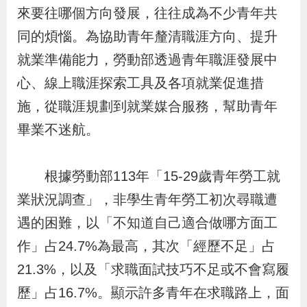
布
來要往哪個方向發展，往往成為不少青年共
同的煩惱。為協助青年釐清職涯方向、提升
為
就業準備能力，勞動部透過青年職涯發展中
民
心、線上職涯探索工具及各項就業促進措
服
施，從職涯規劃到就業媒合服務，幫助青年
務
畢業不迷航。
業
務
根據勞動部113年「15-29歲青年勞工就
專
業狀況調查」，非學生青年勞工初次尋職遭
區
遇的困難，以「不知道自己適合做哪方面工
作」占24.7%為最高，其次「經歷不足」占
線
21.3%，以及「求職面試技巧不足或不會寫履
上
歷」占16.7%。顯示許多青年在求職路上，面
申