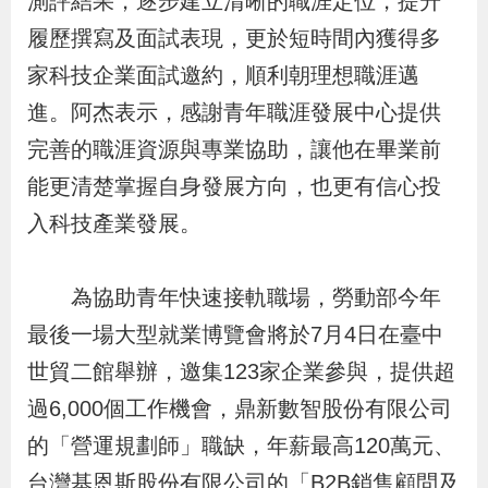
測評結果，逐步建立清晰的職涯定位，提升
策
履歷撰寫及面試表現，更於短時間內獲得多
家科技企業面試邀約，順利朝理想職涯邁
政
進。阿杰表示，感謝青年職涯發展中心提供
府
完善的職涯資源與專業協助，讓他在畢業前
網
能更清楚掌握自身發展方向，也更有信心投
站
入科技產業發展。
資
料
開
為協助青年快速接軌職場，勞動部今年
放
最後一場大型就業博覽會將於7月4日在臺中
宣
世貿二館舉辦，邀集123家企業參與，提供超
告
過6,000個工作機會，鼎新數智股份有限公司
的「營運規劃師」職缺，年薪最高120萬元、
檢
台灣基恩斯股份有限公司的「B2B銷售顧問及
舉