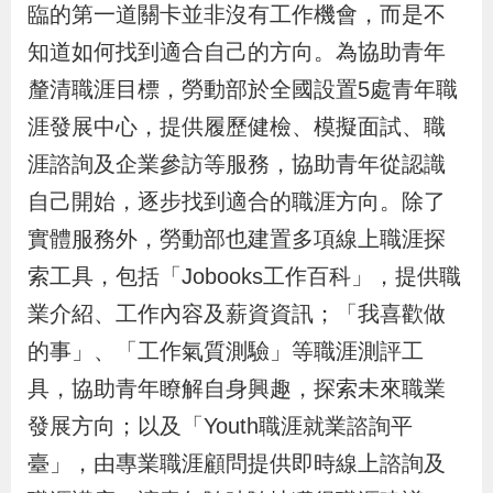
臨的第一道關卡並非沒有工作機會，而是不
辦
知道如何找到適合自己的方向。為協助青年
釐清職涯目標，勞動部於全國設置5處青年職
宣
導
涯發展中心，提供履歷健檢、模擬面試、職
專
涯諮詢及企業參訪等服務，協助青年從認識
區
自己開始，逐步找到適合的職涯方向。除了
實體服務外，勞動部也建置多項線上職涯探
相
索工具，包括「Jobooks工作百科」，提供職
關
業介紹、工作內容及薪資資訊；「我喜歡做
連
的事」、「工作氣質測驗」等職涯測評工
結
具，協助青年瞭解自身興趣，探索未來職業
發展方向；以及「Youth職涯就業諮詢平
網
民
文
統
E
回
R
臺」，由專業職涯顧問提供即時線上諮詢及
站
意
字
計
n
首
S