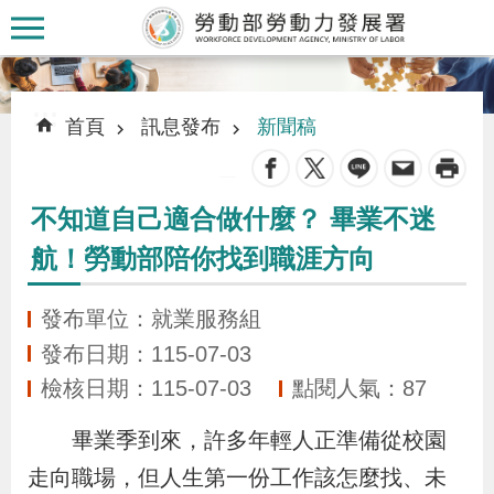
跳到主要內容區塊
:::
:::
首頁
訊息發布
新聞稿
_
不知道自己適合做什麼？ 畢業不迷
認
航！勞動部陪你找到職涯方向
識
本
發布單位：就業服務組
署
發布日期：115-07-03
檢核日期：115-07-03
點閱人氣：87
訊
息
畢業季到來，許多年輕人正準備從校園
發
走向職場，但人生第一份工作該怎麼找、未