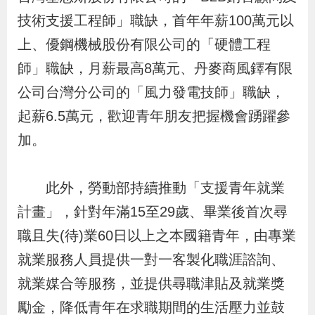
貪
技術支援工程師」職缺，首年年薪100萬元以
瀆
上、優鋼機械股份有限公司的「硬體工程
師」職缺，月薪最高8萬元、丹麥商風鐸有限
交
公司台灣分公司的「風力發電技師」職缺，
通
起薪6.5萬元，歡迎青年朋友把握機會踴躍參
位
加。
置
圖
此外，勞動部持續推動「支援青年就業
計畫」，針對年滿15至29歲、畢業後首次尋
職且失(待)業60日以上之本國籍青年，由專業
就業服務人員提供一對一客製化職涯諮詢、
就業媒合等服務，並提供尋職津貼及就業獎
勵金，降低青年在求職期間的生活壓力並鼓