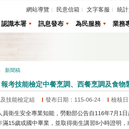
_
網站導覽
民意信箱
文字客服
統計
認識本署
訊息發布
為民服務
業務
新聞稿
日起 報考技能檢定中餐烹調、西餐烹調及食
準及技能檢定組
發布日期：115-06-24
檢核日期
衛生安全專業知能，勞動部公告自116年7月1日
年滿15歲或國中畢業，並取得衛生講習8小時證明