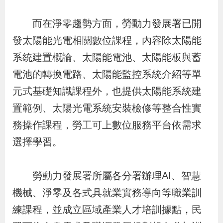
辦
而在淨零趨勢方面，勞動力發展署已開
發太陽能光電相關數位課程，內容除太陽能
宣
導
系統建置概論、太陽能電池、太陽能板與蓄
專
電池的轉換電路、太陽能監控系統介紹等單
區
元式基礎知識課程外，也提供太陽能系統建
置範例、太陽光電系統安裝檢修等整合性實
相
務操作課程，勞工可上數位服務平台依需求
關
選擇學習。
連
結
勞動力發展署所屬各分署辦理AI、智慧
機械、淨零及各式具就業實務導向等職業訓
網
民
文
統
E
回
R
練課程，並成立區域產業人才培訓據點，民
站
意
字
計
n
首
S