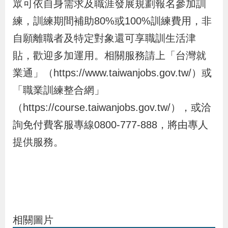
眾可依自身需求及職涯發展規劃報名參加訓
導
信
客
資
g
頁
S
練，訓練期間補助80%或100%訓練費用，非
覽
箱
服
訊
l
i
自願離職者及特定對象還可享職訓生活津
s
貼，歡迎多加運用。相關服務請上「台灣就
h
業通」（https://www.taiwanjobs.gov.tw/）或
「職業訓練整合網」
隱
（https://course.taiwanjobs.gov.tw/），或洽
私
詢免付費客服專線0800-777-888，將由專人
權
提供服務。
及
資
訊
安
全
相關圖片
政