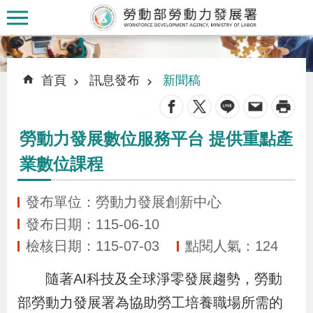
跳到主要內容區塊
:::
:::
首頁
訊息發布
新聞稿
_
勞動力發展數位服務平台 提供重點產
認
業數位課程
識
本
發布單位：勞動力發展創新中心
署
發布日期：115-06-10
檢核日期：115-07-03
點閱人氣：124
訊
息
隨著AI科技及全球淨零發展趨勢，勞動
發
部勞動力發展署為協助勞工培養職場所需的