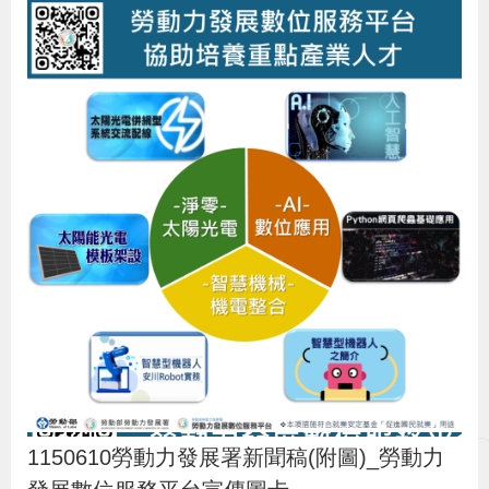
策
政
府
網
站
資
料
開
放
宣
告
檢
1150610勞動力發展署新聞稿(附圖)_勞動力
舉