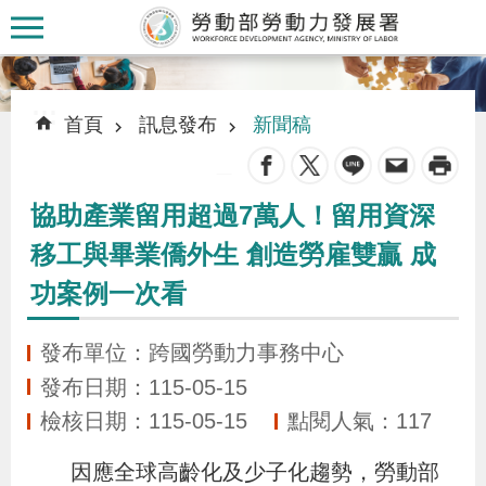
跳到主要內容區塊
:::
:::
首頁
訊息發布
新聞稿
_
協助產業留用超過7萬人！留用資深
認
移工與畢業僑外生 創造勞雇雙贏 成
識
功案例一次看
本
署
發布單位：跨國勞動力事務中心
發布日期：115-05-15
訊
檢核日期：115-05-15
點閱人氣：117
息
發
因應全球高齡化及少子化趨勢，勞動部