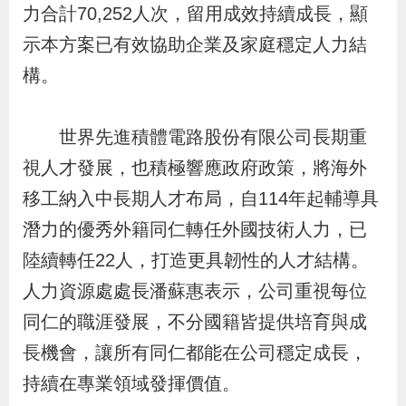
力合計70,252人次，留用成效持續成長，顯
辦
示本方案已有效協助企業及家庭穩定人力結
宣
構。
導
專
世界先進積體電路股份有限公司長期重
區
視人才發展，也積極響應政府政策，將海外
移工納入中長期人才布局，自114年起輔導具
相
潛力的優秀外籍同仁轉任外國技術人力，已
關
陸續轉任22人，打造更具韌性的人才結構。
連
人力資源處處長潘蘇惠表示，公司重視每位
結
同仁的職涯發展，不分國籍皆提供培育與成
長機會，讓所有同仁都能在公司穩定成長，
網
民
文
統
E
回
R
持續在專業領域發揮價值。
站
意
字
計
n
首
S