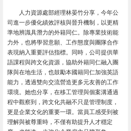
導
信
客
資
g
頁
S
人力資源處部經理林晏竹分享，今年公
覽
箱
服
訊
l
i
司進一步優化績效評核與晉升機制，以更精
s
準地辨識具潛力的外籍同仁。除專業技術能
h
力外，也將學習意願、工作態度與團隊合作
表現納入重要評估指標。同時，公司提供華
隱
語課程與跨文化資源，協助外籍同仁融入團
私
隊與在地生活，也鼓勵本國籍同仁加強英語
權
能力，透過雙向交流營造更多元友善的工作
及
環境。她也分享，在移工管理與個案溝通過
資
程中觀察到，跨文化共融不只是管理制度，
訊
更是企業文化的重要一環。當員工感受到被
安
全
理解與被尊重時，不僅有助提升人才穩定
政