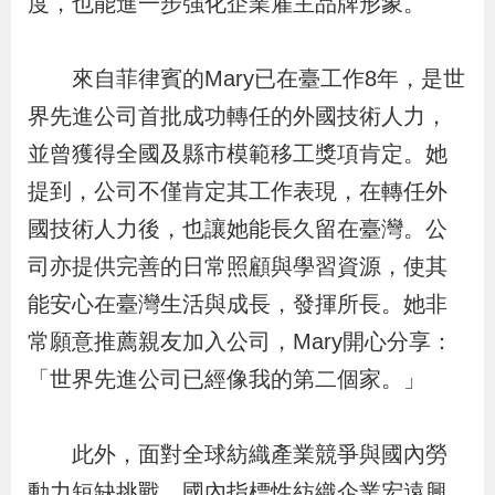
度，也能進一步強化企業雇主品牌形象。
策
來自菲律賓的Mary已在臺工作8年，是世
政
界先進公司首批成功轉任的外國技術人力，
府
並曾獲得全國及縣市模範移工獎項肯定。她
網
提到，公司不僅肯定其工作表現，在轉任外
站
資
國技術人力後，也讓她能長久留在臺灣。公
料
司亦提供完善的日常照顧與學習資源，使其
開
能安心在臺灣生活與成長，發揮所長。她非
放
常願意推薦親友加入公司，Mary開心分享：
宣
「世界先進公司已經像我的第二個家。」
告
此外，面對全球紡織產業競爭與國內勞
檢
舉
動力短缺挑戰，國內指標性紡織企業宏遠興