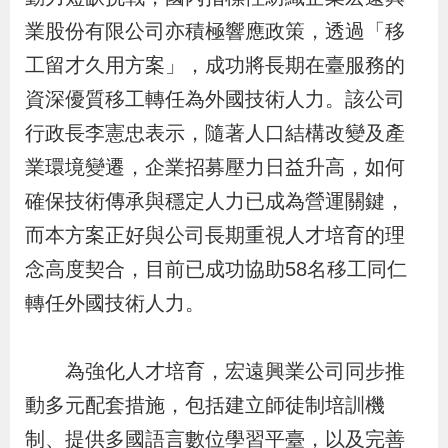
貪
業股份有限公司亦積極響應政策，透過「移
瀆
工留才久用方案」，成功將長期在臺服務的
資深優質移工轉任為外國技術人力。該公司
交
行政長李憲忠表示，隨著人口結構改變及產
通
業環境變遷，企業招募壓力日益升高，如何
位
確保技術傳承與穩定人力已成為營運關鍵，
置
圖
而本方案正好與公司長期重視人才培育的理
念高度契合，目前已成功協助58名移工同仁
轉任外國技術人力。
為強化人才培育，宏遠興業公司同步推
動多元配套措施，包括建立師徒制培訓機
制、提供多國語言數位學習平臺，以及完善