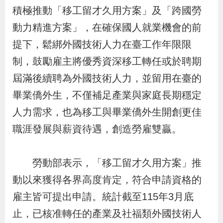
布
積極推動「移工留才久用方案」及「跨國勞
動力精進方案」，在確保國人就業機會的前
為
提下，鬆綁外國技術人力在臺工作年限限
民
制，鼓勵雇主將優秀資深移工轉任或於聘期
服
屆滿後續聘為外國技術人力，並留用在臺的
務
畢業僑外生，不僅補足產業與家庭長期穩定
業
人力需求，也為移工與畢業僑外生開創更佳
務
職涯發展與薪資待遇，創造勞雇雙贏。
專
區
勞動部表示，「移工留才久用方案」推
動以來獲得各界高度肯定，符合申請資格的
線
雇主皆可提出申請。統計截至115年3月底
上
止，已核准轉任的產業及社福類外國技術人
申