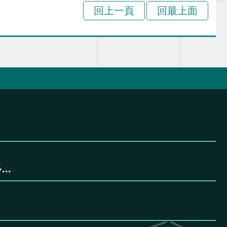
回上一頁
回最上面
..