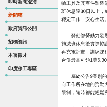
即時新聞澄清
輸工具及其零件製造業
班休息達30日以上
新聞稿
穩定工作，安心生活
政府資訊公開
勞動部勞動力發展署
招標資訊
施減班休息後實際協議
再充電計畫」訓練課
本署徵才
合併最高可領1萬6,
印度移工專區
屬於公告9業別的減
向工作所在地的勞動
限制，隨時都能輕鬆