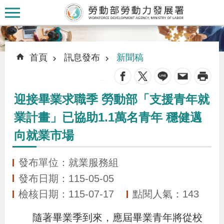
跳到主要內容區塊
:::
:::
首頁
訊息發布
新聞稿
_
迎接畢業求職季 勞動部「支援青年就
認
業計畫」已協助1.1萬名青年 穩健邁
識
向就業市場
本
署
發布單位：就業服務組
發布日期：115-05-05
訊
檢核日期：115-07-17
點閱人氣：143
息
發
隨著畢業季到來，應屆畢業青年將從校