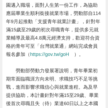
布
園邁入職場，面對人生第一份工作，為協助
應屆畢業生順利銜接就業市場，勞動部自114
為
年9月起推動「支援青年就業計畫」，針對年
民
滿15歲至29歲的初次尋職青年，提供多元就
服
業輔導及最高4.8萬元經濟支持，歡迎符合資
務
格的青年可至「台灣就業通」網站完成會員
業
報名參加（
https://gov.tw/goH
）。
務
專
勞動部勞動力發展署說明，青年畢業初
區
期常面臨職涯方向未明、求職技巧不足等挑
戰，進而影響求職信心與就業進程。為及早
線
提供協助，本計畫針對年滿15至29歲、畢業
上
後首次尋職且失（待）業達60日以上之本國
申