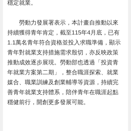
穩定就業。
導
信
客
資
g
頁
S
覽
箱
服
訊
l
i
勞動力發展署表示，本計畫自推動以來
s
持續獲得青年肯定，截至115年4月底，已有
h
1.1萬名青年符合資格並投入求職準備，顯示
青年對就業支持措施需求殷切，亦反映政策
隱
推動成效逐步展現。勞動部也透過「投資青
私
年就業方案第二期」，整合職涯探索、就業
權
媒合、職業訓練及創業輔導等資源，持續完
及
善青年就業支持體系，陪伴青年在職涯起點
資
穩健前行，開創更多發展可能。
訊
安
全
政