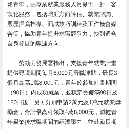
籍青年，由專業就業服務人員提供一對一客
辦
製化服務，包括職涯方向評估、就業諮詢、
宣
履歷撰寫指導、面試技巧訓練及工作機會媒
導
合等，協助青年提升求職競爭力，找到適合
專
自身發展的職涯方向。
區
勞動力發展署指出，支援青年就業計畫
相
提供尋職期間每月6,000元尋職津貼，最長3
關
個月最高1萬8,000元；青年於參加計畫期間
連
（90日）內成功就業，並穩定受僱滿90日及
結
180日後，另可分別申請2萬元及1萬元就業獎
勵金，合計最高可領取4萬8,000元，減輕青
網
民
文
統
E
回
R
年畢業後求職期間的經濟壓力，並鼓勵長期
站
意
字
計
n
首
S