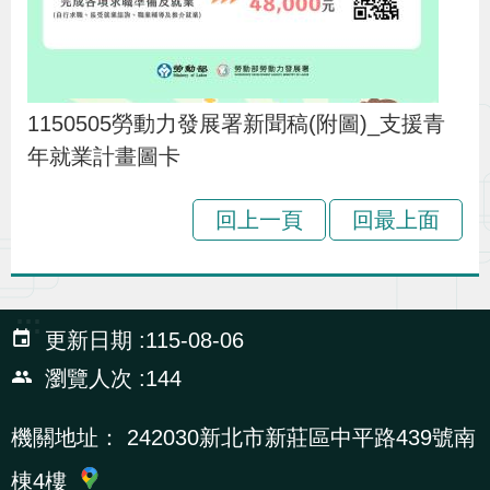
貪
瀆
1150505勞動力發展署新聞稿(附圖)_支援青
交
年就業計畫圖卡
通
位
回上一頁
回最上面
置
圖
:::
更新日期
115-08-06
瀏覽人次
144
機關地址：
242030新北市新莊區中平路439號南
棟4樓