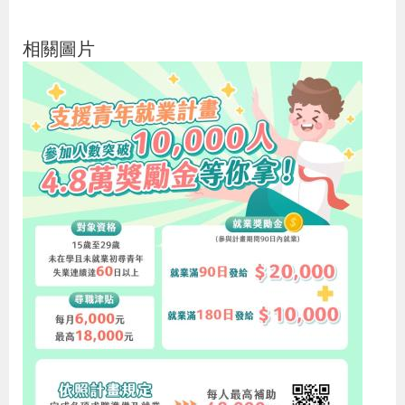
策
相關圖片
政
府
網
站
資
料
開
放
宣
告
檢
舉