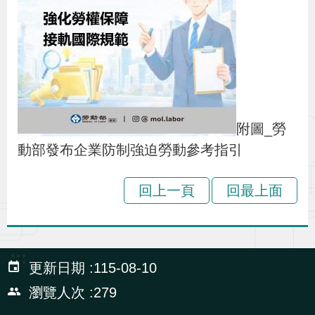
附圖_勞
動部發布企業防制強迫勞動參考指引
回上一頁
回最上面
:::
更新日期
115-08-10
瀏覽人次
279