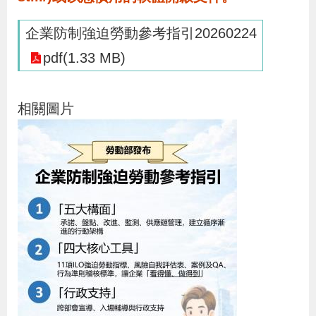
貪
企業防制強迫勞動參考指引20260224
瀆
pdf(1.33 MB)
交
通
相關圖片
位
置
圖