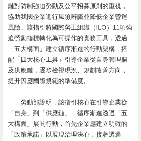
布
鏈對防制強迫勞動及公平招募原則的重視，
協助我國企業進行風險辨識並降低企業營運
為
風險。該指引將國際勞工組織（ILO）11項強
民
迫勞動指標轉化為可操作的實務工具，透過
服
「五大構面」建立循序漸進的行動架構，搭
務
配「四大核心工具」引導企業從自身管理擴
及供應鏈，逐步檢視現況、規劃改善方向，
業
務
提升因應國際規範的準備度。
專
區
勞動部說明，該指引核心在引導企業從
「自身」到「供應鏈」，循序漸進透過「五
線
大構面」展開行動，首先企業應建立明確的
上
「政策承諾」以展現治理決心，接著透過
申