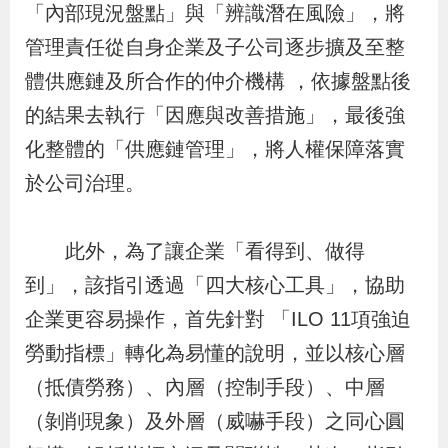
「內部現況盤點」與「辨識潛在風險」，將
辦
管理責任從自身企業及子公司逐步擴及至整
體供應鏈及所合作的仲介機構 ，依據盤點後
宣
導
的結果去執行「因應與改善措施」，最後強
專
化整體的「供應鏈管理」，將人權保障落實
區
於公司治理。
相
此外，為了讓企業「看得到、做得
關
到」，該指引透過「四大核心工具」，協助
連
企業更容易操作，首先針對 「ILO 11項強迫
結
勞動指標」轉化為易懂的說明，並以核心層
（抵債勞務）、內層（控制手段）、中層
網
民
文
統
E
回
R
（剝削現象）及外層（威嚇手段）之同心圓
站
意
字
計
n
首
S