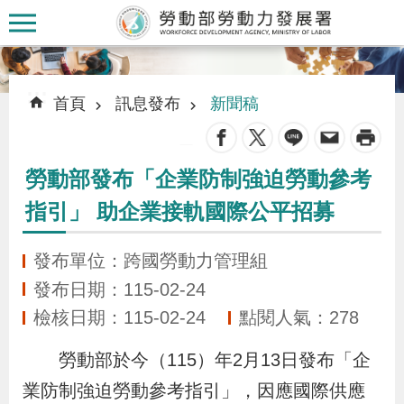
跳到主要內容區塊
:::
:::
首頁
訊息發布
新聞稿
_
勞動部發布「企業防制強迫勞動參考
認
指引」 助企業接軌國際公平招募
識
本
發布單位：跨國勞動力管理組
署
發布日期：115-02-24
檢核日期：115-02-24
點閱人氣：278
訊
息
勞動部於今（115）年2月13日發布「企
發
業防制強迫勞動參考指引」，因應國際供應