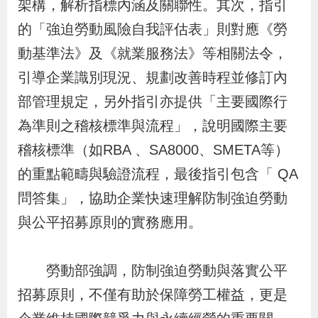
架構，解析指標內涵及關聯性。其次，指引
導
信
客
資
g
頁
S
的「強迫勞動風險自我評估表」則對應《勞
覽
箱
服
訊
l
i
動基準法》及《就業服務法》等相關法令，
s
引導企業識別現況、規劃改善時程並修訂內
h
部管理規定，另外指引亦提供「主要國際行
為準則之稽核標準與流程」，說明國際主要
隱
稽核標準（如RBA 、SA8000、SMETA等）
私
的重點範疇與驗證流程，最後指引包含「 QA
權
問答集」，協助企業快速理解防制強迫勞動
及
與公平招募原則的實務應用。
資
訊
勞動部強調，防制強迫勞動與落實公平
安
招募原則，不僅有助於保障勞工權益，更是
全
政