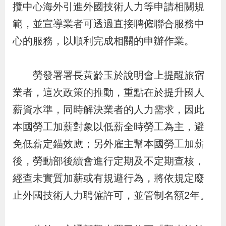
攬中心海外引進外國技術人力等申請相關規
辦
範，並宣導業者可透過直接聘僱聯合服務中
心的服務，以順利完成相關的申辦作業。
宣
導
專
勞發署署長黃齡玉於說明會上提醒旅宿
區
業者，這次政策的推動，重點在於提升國人
薪資水準，同時解決業者的人力需求，因此
相
本國勞工加薪對象以低薪全時勞工為主，避
關
免低薪定錨效應；另外雇主幫本國勞工加薪
連
後，勞動部後續會進行定期及不定期查核，
結
經查未實質加薪或有規避行為，將依規定廢
止外國技術人力聘僱許可，並管制名額2年。
網
民
文
統
E
回
R
站
意
字
計
n
首
S