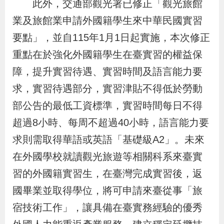
此外，交通部觀光署已修正「觀光旅館
導
信
客
資
g
頁
S
業及旅館業申請外國籍學生來中華民國實習
覽
箱
服
訊
l
i
要點」，並自115年1月1日起實施，本次修正
s
重點在於強化外國籍學生在臺實習的權益保
h
障，提升實習待遇、實習時間及語言能力要
求，實習待遇部分，實習津貼不得低於勞動
隱
部公告的最低工資標準，實習時間每日不得
私
超過8小時、每周不超過40小時，語言能力要
權
求則需取得華語或英語「基礎級A2」。未來
及
在外國學校就讀觀光旅遊等相關科系來臺實
資
習的外國籍實習生，在臺灣完成實習後，返
訊
國畢業並取得學位，將可申請來臺從事「旅
安
宿技術工作」，讓具備在臺實務經驗的優秀
全
政