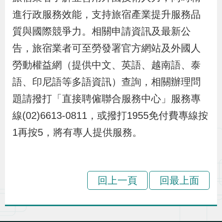
貪
進行政服務效能，支持旅宿產業提升服務品
瀆
質與國際競爭力。相關申請資訊及最新公
告，旅宿業者可至勞發署官方網站及外國人
交
勞動權益網（提供中文、英語、越南語、泰
通
語、印尼語等多語資訊）查詢，相關辦理問
位
題請撥打「直接聘僱聯合服務中心」服務專
置
線(02)6613-0811，或撥打1955免付費專線按
圖
1再按5，將有專人提供服務。
回上一頁
回最上面