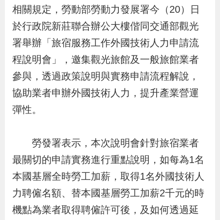
布
相關規定，勞動部勞動力發展署今（20）日
於行政院新莊聯合辦公大樓偕同交通部觀光
為
署舉辦「旅宿服務工作外國技術人力申請流
民
程說明會」，邀集觀光旅館及一般旅館業者
服
參與，透過政策說明與實務申請流程解說，
務
協助業者申辦外國技術人力，提升產業營運
彈性。
業
務
專
勞發署表示，本次說明會針對旅宿業者
區
最關切的申請實務進行重點說明，如每為1名
本國基層全時勞工加薪，取得1名外國技術人
線
力聘僱名額、替本國基層勞工加薪2千元的時
上
機點為業者取得聘僱許可後，及如何透過延
申