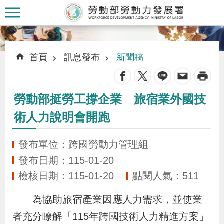
跳到主要內容區塊
:::
:::
首頁
訊息發布
新聞稿
_
勞動部挺勞工撐企業 旅宿業外國技
認
術人力說明會開跑
識
本
發布單位：跨國勞動力管理組
署
發布日期：115-01-20
檢核日期：115-01-20
點閱人氣：511
訊
息
為協助旅宿產業因應人力需求，並使業
發
者充分瞭解「115年跨國技術人力精進方案」