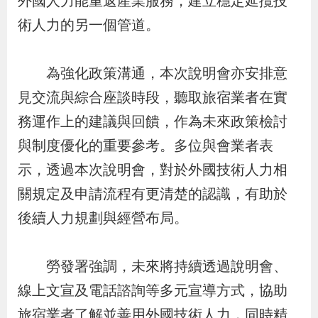
外國人力能重返產業服務，建立穩定延攬技
策
術人力的另一個管道。
政
為強化政策溝通，本次說明會亦安排意
府
見交流與綜合座談時段，聽取旅宿業者在實
網
務運作上的建議與回饋，作為未來政策檢討
站
與制度優化的重要參考。多位與會業者表
資
料
示，透過本次說明會，對於外國技術人力相
開
關規定及申請流程有更清楚的認識，有助於
放
後續人力規劃與經營布局。
宣
告
勞發署強調，未來將持續透過說明會、
線上文宣及電話諮詢等多元宣導方式，協助
檢
旅宿業者了解並善用外國技術人力，同時精
舉