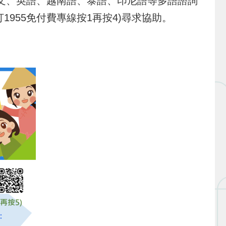
提供中文、英語、越南語、泰語、印尼語等多語諮詢
打1955免付費專線按1再按4)尋求協助。