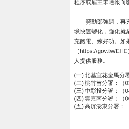
程序或雇主未通報而
勞動部強調，再充電
境快速變化，強化就
充飽電、練好功。如
（https://gov
人提供服務。
北基宜花金馬分署：（
桃竹苗分署：（03）4
中彰投分署：（04）2
雲嘉南分署：（06）6
高屏澎東分署：（07）