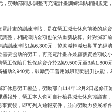
196元，勞動部同步調整再充電計畫訓練津貼相關規
計畫的訓練津貼，是在勞工減班休息前後的薪資
資調整，相關津貼金額也依法重新核算。針對減班
請訓練津貼1萬6,300元，協助減輕減班期間的
位需要協助的勞工，再充電計畫亦兼顧薪資差額較
勞工保險月投保薪資介於2萬9,500元至3萬1,8
補助2,940元，鼓勵勞工善用減班期間提升技能
休息勞工權益，勞動部自114年12月2日起修正
理通報外，勞工本人也可自行檢具減班休息協議書
息事實後，即可列入通報案件，並向勞動力發展署