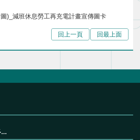
(附圖)_減班休息勞工再充電計畫宣傳圖卡
回上一頁
回最上面
..