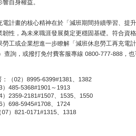
影響自身權益。
計畫的核心精神在於「減班期間持續學習、提升
業韌性，為未來職涯發展奠定更穩固基礎。符合資
果勞工或企業想進一步瞭解「減班休息勞工再充電
.tw/EHE）查詢，或撥打免付費客服專線 0800-77
02）8995-6399#1381、1382
85-5368#1901～1913
359-2181#1507、1535、1550
98-5945#1708、1724
821-0171#1315、1318