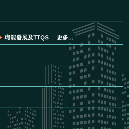
職能發展及TTQS
更多...