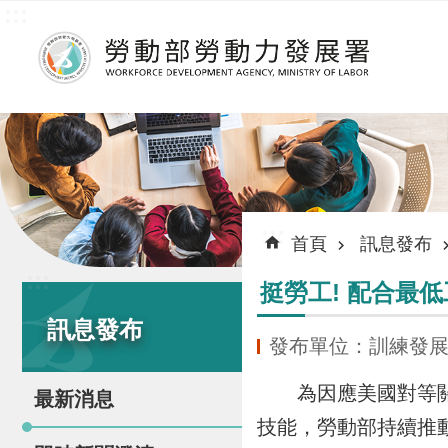
:::
跳到主要內容區塊
:::
首頁
訊息發布
:::
挺勞工! 配合最
訊息發布
發布單位：訓練發
為因應美國對等關稅
最新消息
技能，勞動部持續推