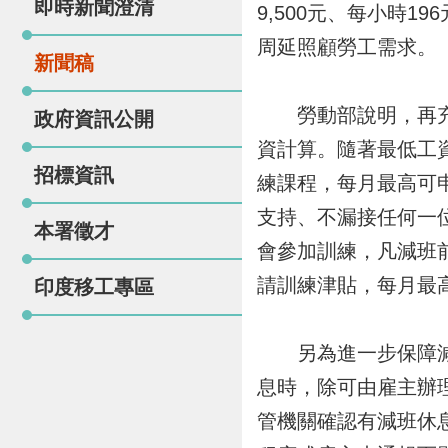
即時新聞澄清
9,500元、每小時
周延照顧勞工需求。
新聞稿
勞動部說明，再充電
政府資訊公開
資計算。隨著最低工
招標資訊
練課程，每月最高可申
支持、不漏接任何一
本署徵才
會參加訓練，凡減班前
請訓練津貼，每月最高
印度移工專區
另為進一步保障減班
息時，除可由雇主辦
管機關確認有減班休