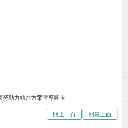
_跨國勞動力精進方案宣導圖卡
回上一頁
回最上面