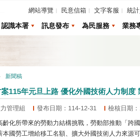
_
網站導覽
民意信箱
文字客服
統計
認識本署
訊息發布
為民服務
業務
新聞稿
案115年元旦上路 優化外國技術人力制度
動力管理組
發布日期：114-12-31
檢核日期：11
化所帶來的勞動力結構挑戰，勞動部推動「跨國勞
薪本國勞工增給移工名額、擴大外國技術人力來源