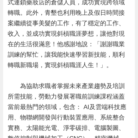
式連鎖藥妝店的倉儲人員，成功實現跨領域
導
信
客
資
g
頁
S
轉職。此外，青墾也利用晚上及假日時間接
覽
箱
服
訊
l
i
案繼續從事美髮的工作，有了穩定的工作、
s
收入，並成功實現斜槓職涯夢想，讓他對現
h
在的生活很滿意！他感謝地說：「謝謝職業
訓練的幫忙，讓我能快速學習新技能，順利
隱
轉職新職場，實現斜槓職涯人生！」。
私
權
為協助求職者掌握未來產業趨勢及培訓
及
所需技能，勞動力發展署職前訓練課程涵蓋
資
當前最熱門的領域，包含： AI及雲端科技應
訊
用、物聯網開發與行動裝置應用、系統整合
安
實務、太陽能光電、淨零碳排、電腦製圖、
全
政