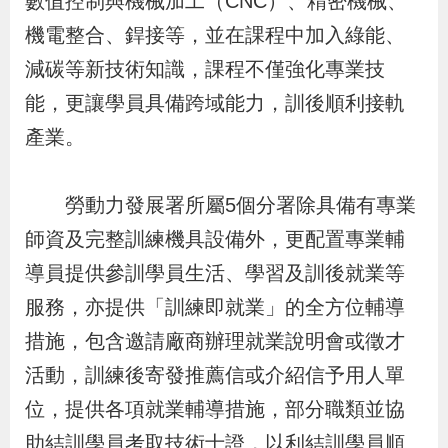
數值控制與機械加工（CNC）、精密機械、
策
機電整合、銲接等，並在課程中加入綠能、
減碳等新技術知識，課程不僅強化專業技
政
能，更讓學員具備跨域能力，訓後順利接軌
府
產業。
網
站
勞動力發展署所屬5個分署除具備有專業
資
料
師資及完整訓練機具設備外，更配置專業輔
開
導員提供參訓學員生活、學習及訓後就業等
放
服務，亦提供「訓練即就業」的全方位輔導
宣
措施，包含邀請廠商辦理就業說明會或徵才
告
活動，訓練後寄發推薦信或介紹信予用人單
位，提供各項就業輔導措施，部分職類並協
檢
助結訓學員考取技術士證，以利結訓學員順
舉