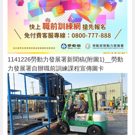
1141226勞動力發展署新聞稿(附圖1)__勞動
力發展署自辦職前訓練課程宣傳圖卡