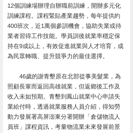
布
12個訓練場辦理自辦職前訓練，開辦多元化
訓練課程。課程緊貼產業趨勢，每年提供約
為
400班次，近1萬個參訓機會，協助失業或待
民
業者習得工作技能。學員訓後就業率穩定保
服
持在9成以上，有效促進就業與人才培育，成
務
為民眾轉職、提升競爭力的最佳選擇。
業
務
46歲的謝青墾原在北部從事美髮業，為
專
照顧長輩而返回高雄就業，但返鄉後工作及
區
收入未如預期。青墾到鳳山就業中心申請失
業給付時，透過就業服務人員介紹，得知勞
線
動力發展署高屏澎東分署開辦「倉儲物流人
上
員班」課程資訊，考量物流業未來發展前景
申