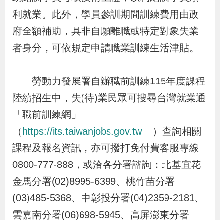
貪
利就業。此外，學員參訓期間訓練費用由政
瀆
府全額補助，具非自願離職或特定對象失業
者身分，可依規定申請職業訓練生活津貼。
交
通
勞動力發展署自辦職前訓練115年度課程
位
陸續招生中，失(待)業民眾可搜尋台灣就業通
置
「職前訓練網」
圖
（
https://its.taiwanjobs.gov.tw
）查詢相關
課程及報名資訊，亦可撥打免付費客服專線
0800-777-888，或洽各分署諮詢：北基宜花
金馬分署(02)8995-6399、桃竹苗分署
(03)485-5368、中彰投分署(04)2359-2181、
雲嘉南分署(06)698-5945、高屏澎東分署