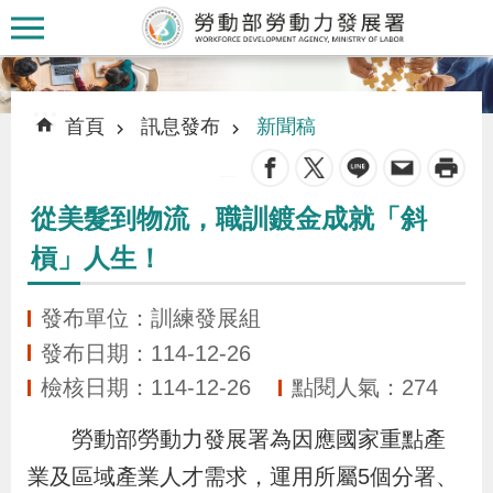
跳到主要內容區塊
:::
:::
首頁
訊息發布
新聞稿
_
從美髮到物流，職訓鍍金成就「斜
認
槓」人生！
識
本
發布單位：訓練發展組
署
發布日期：114-12-26
檢核日期：114-12-26
點閱人氣：274
訊
息
勞動部勞動力發展署為因應國家重點產
發
業及區域產業人才需求，運用所屬5個分署、