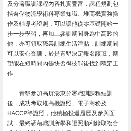
及分署職訓課程內容扎實豐富，課程規劃包
辦
括倉儲物流學術科專業知識、堆高機實務操
作及輔導考證照，可以讓他從零基礎開始一
宣
導
步一步學習，再加上參訓期間身為中高齡的
專
他，亦可領取職業訓練生活津貼，訓練期間
區
可以安心受訓，於是青墾決定報名該班，期
望能在短時間內儘快習得技能後找到穩定工
相
作。
關
連
青墾參加高屏澎東分署職訓課程結訓
結
後，成功考取堆高機證照、電子商務及
HACCP等證照，他積極投遞履歷及參與面
網
民
文
統
E
回
R
試，最終憑藉職訓所學和證照順利錄取複合
站
意
字
計
n
首
S