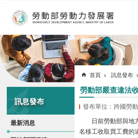
:::
跳到主要內容區塊
:::
首頁
訊息發布
:::
勞動部嚴查違法收
訊息發布
發布單位：跨國勞
日前勞動部與地方政
最新消息
名移工收取買工費的違