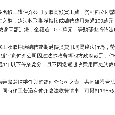
移工遭仲介公司收取高額買工費，勞動部立即請
主之際，違法收取期滿轉換或續聘費用超過100萬
定裁處高額罰鍰，金額逾1,000萬元，勞動部也將依
收取期滿續聘或期滿轉換費用均屬違法行為，勞
查獲10家仲介公司因違法超收費經地方政府裁罰。
並處1年以下停業處分，且不因返還超收費用而免於裁
盡選擇委任與監督仲介公司之責，共同維護合法
；同時移工若遇有仲介違法收費情事，可撥打1955