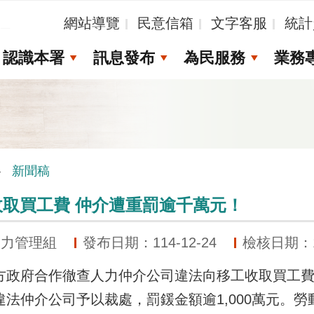
_
網站導覽
民意信箱
文字客服
統計
認識本署
訊息發布
為民服務
業務
新聞稿
取買工費 仲介遭重罰逾千萬元！
動力管理組
發布日期：114-12-24
檢核日期：11
府合作徹查人力仲介公司違法向移工收取買工費
法仲介公司予以裁處，罰鍰金額逾1,000萬元。