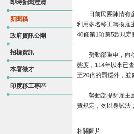
即時新聞澄清
日前民團陳情有多名
新聞稿
利用多名移工轉換雇
40條第1項第5款規
政府資訊公開
招標資訊
勞動部重申，向移工
態度，114年以來已
本署徵才
至20倍的罰鍰外，
印度移工專區
勞動部提醒雇主應善
費規定，勿以身試法
相關圖片