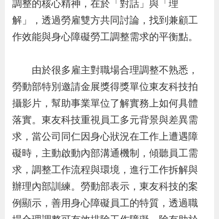
調整的核心精神，在於「對話」與「理
導
信
客
資
g
頁
S
解」，透過勞雇雙方共同討論，找到兼顧工
覽
箱
服
訊
l
i
作效能與身心障礙勞工調整需求的平衡點。
s
h
由於很多雇主對職場合理調整不熟悉，
勞動部特別邀請金展獎得獎單位東友科技拍
隱
攝影片，幫助事業單位了解實務上如何具體
私
落實。東友科技重視員工多元背景與差異需
權
求，當公司同仁因身心狀況在工作上遭遇障
及
礙時，主動啟動內部溝通機制，傾聽員工需
資
求，調整工作流程與環境，進行工作拆解與
訊
辦理內部訓練。勞動部表示，東友科技的案
安
例顯示，善用身心障礙員工的特質，透過職
全
政