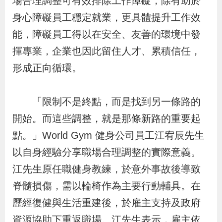
場合理調整可有效排除工作障礙，除有助於
策
身心障礙員工穩定就業，更具體提升工作效
能，障礙員工得以在安全、友善的環境中發
政
揮專業，企業也因此留住人才、累積信任，
府
形成正向循環。
網
站
「限制不是終點，而是找到另一條路的
資
料
開始。而這些調整，就是那條新路的重要起
開
點。」World Gym 健身公司員工江宥辰先生
放
以自身經驗分享職場合理調整的實際意義。
宣
江先生原任職健身教練，於意外事故後導致
告
脊髓損傷，需以輪椅作為主要行動輔具。在
歷經復健與生活重建後，於雇主支持及政府
檢
資源協助下重返職場。江先生表示，雇主依
舉