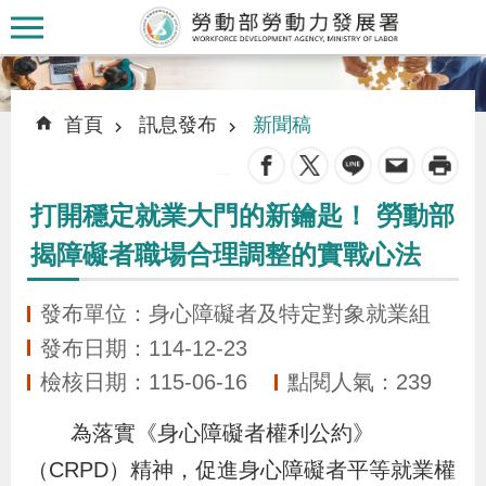
跳到主要內容區塊
:::
:::
首頁
訊息發布
新聞稿
_
打開穩定就業大門的新鑰匙！ 勞動部
認
揭障礙者職場合理調整的實戰心法
識
本
發布單位：身心障礙者及特定對象就業組
署
發布日期：114-12-23
檢核日期：115-06-16
點閱人氣：239
訊
息
為落實《身心障礙者權利公約》
發
（CRPD）精神，促進身心障礙者平等就業權