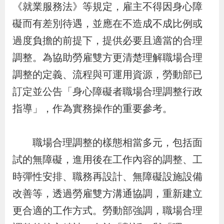
《就業服務法》等規定，雇主不得因身心障
辦
礙而有差別待遇，並應在不造成不成比例或
過度負擔的前提下，提供必要且適當的合理
宣
導
調整。為協助勞雇雙方更清楚理解職場合理
專
調整的定義、流程與可運用資源，勞動部已
區
訂定並公告「身心障礙者職場合理調整行政
指導」，作為實務操作的重要參考。
相
關
職場合理調整的樣態相當多元，包括面
連
試的無障礙，進用後在工作內容的調整、工
結
時彈性安排、職務再設計、無障礙設施設備
改善等，透過勞雇雙方溝通協調，重新建立
網
民
文
統
E
回
R
更合適的工作方式。勞動部強調，職場合理
站
意
字
計
n
首
S