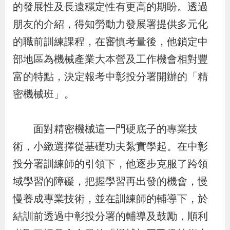
的發展性及長遠穩定性有更高的期盼。透過
辦
朋友的介紹，得知勞動力發展署提供多元化
的職前訓練課程，在審慎考量後，他鎖定中
宣
導
部地區為機械產業大本營及工作機會相對豐
專
富的特點，決定報考中彰投分署開辦的「精
區
密機械班」。
相
面對精密機械這一門硬底子的專業技
關
術，小緻選擇從基礎功夫紮實學起。在中彰
連
投分署訓練師的引領下，他逐步克服了跨領
結
域學習的障礙，把握學習再出發的機會，慢
慢養成專業技術，並在訓練師的輔導下，於
網
民
文
統
E
回
R
結訓前透過中彰投分署的輔導及鼓勵，順利
站
意
字
計
n
首
S