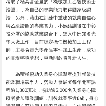
考取了極具含金量的「機械加工乙級技術士
導
信
客
資
g
頁
S
證照」，為自己的專業能力取得國家級認
覽
箱
服
訊
l
i
證。另外，藉由在訓練中重建的就業自信心
s
與乙級證照的專業實力，小緻結訓後在中彰
h
投分署的協助就業媒合下，進入中部知名光
學大廠工作，目前穩定擔任機械加工工程
隱
師，主要負責光學產品零件加工生產，成功
私
的實現轉職夢想，重新開啟職涯新人生。
權
及
為積極協助失業身心障礙者提升就業技
資
能及職場競爭力，勞動力發展署每年開辦課
訊
程逾1,800班次，協助逾5,000名失業身心障
安
礙者參加職業訓練，訓後就業率近8成，身心
全
政