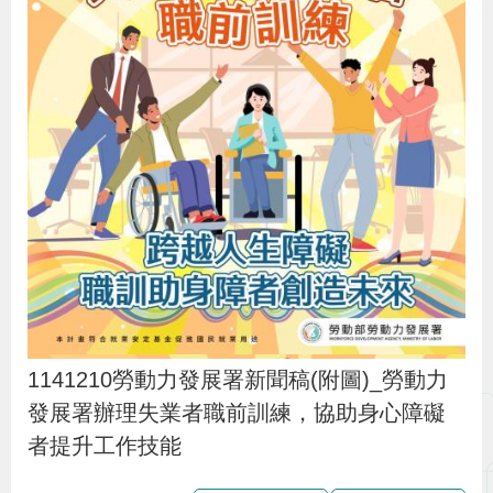
貪
瀆
交
通
位
置
圖
1141210勞動力發展署新聞稿(附圖)_勞動力
發展署辦理失業者職前訓練，協助身心障礙
者提升工作技能