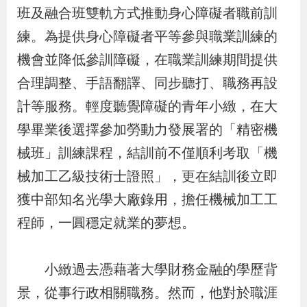
布
班及融合班雙軌方式推動身心障礙者職前訓
練。為提供身心障礙者平等參與職業訓練的
為
機會並降低參訓障礙，在職業訓練期間提供
民
合理調整、手語翻譯、同步聽打、職務再設
服
計等服務。輕度聽覺障礙的青年小緻，在大
務
學畢業後選擇參加勞動力發展署的「精密機
械班」訓練課程，結訓前不僅順利考取「機
業
務
械加工乙級技術士證照」，更在結訓後立即
專
獲中部知名光學大廠錄用，擔任機械加工工
區
程師，一圓穩定就業的夢想。
線
小緻過去憑藉著大學財務金融的學歷背
上
景，從事行政相關職務。然而，他對於職涯
申