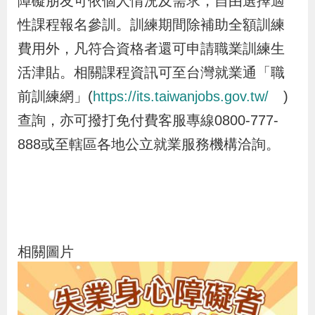
障礙朋友可依個人情況及需求，自由選擇適
策
性課程報名參訓。訓練期間除補助全額訓練
費用外，凡符合資格者還可申請職業訓練生
政
活津貼。相關課程資訊可至台灣就業通「職
府
前訓練網」(
https://its.taiwanjobs.gov.tw/
)
網
查詢，亦可撥打免付費客服專線0800-777-
站
888或至轄區各地公立就業服務機構洽詢。
資
料
開
放
宣
告
相關圖片
檢
舉