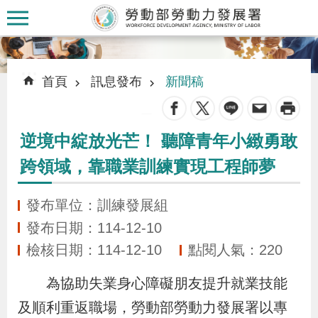
跳到主要內容區塊
:::
:::
首頁
訊息發布
新聞稿
_
逆境中綻放光芒！ 聽障青年小緻勇敢
認
跨領域，靠職業訓練實現工程師夢
識
本
發布單位：訓練發展組
署
發布日期：114-12-10
檢核日期：114-12-10
點閱人氣：220
訊
息
為協助失業身心障礙朋友提升就業技能
發
及順利重返職場，勞動部勞動力發展署以專