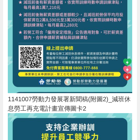
1141007勞動力發展署新聞稿(附圖2)_減班休
息勞工再充電計畫宣傳圖卡2