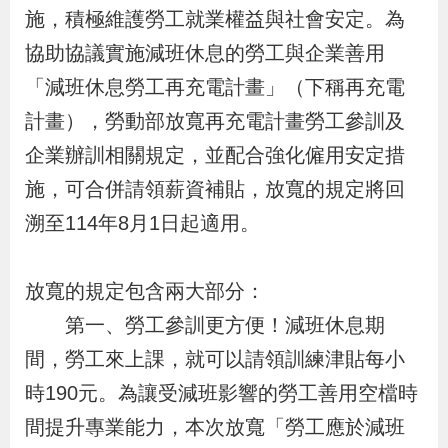
布
施，積極維護勞工就業權益與社會安定。為
協助協議實施減班休息的勞工與企業善用
為
「減班休息勞工再充電計畫」（下稱再充電
民
計畫），勞動部放寬再充電計畫勞工參訓及
服
企業辦訓相關規定，並配合強化僱用安定措
務
施，可合併請領薪資補貼，放寬的規定將回
溯至114年8月1日起適用。
業
務
專
放寬的規定包含兩大部分：
區
第一、勞工參訓更方便！減班休息期
間，勞工來上課，就可以請領訓練津貼每小
線
時190元。為讓受減班影響的勞工善用空檔時
上
間提升專業能力，本次放寬「勞工應於減班
申