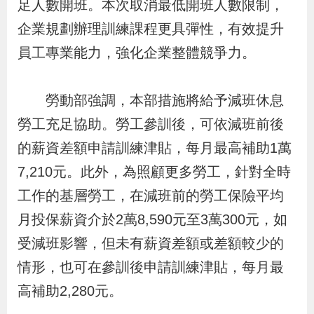
足人數開班。本次取消最低開班人數限制，
導
信
客
資
g
頁
S
企業規劃辦理訓練課程更具彈性，有效提升
覽
箱
服
訊
l
i
員工專業能力，強化企業整體競爭力。
s
h
勞動部強調，本部措施將給予減班休息
勞工充足協助。勞工參訓後，可依減班前後
隱
的薪資差額申請訓練津貼，每月最高補助1萬
私
7,210元。此外，為照顧更多勞工，針對全時
權
工作的基層勞工，在減班前的勞工保險平均
及
月投保薪資介於2萬8,590元至3萬300元，如
資
受減班影響，但未有薪資差額或差額較少的
訊
情形，也可在參訓後申請訓練津貼，每月最
安
高補助2,280元。
全
政