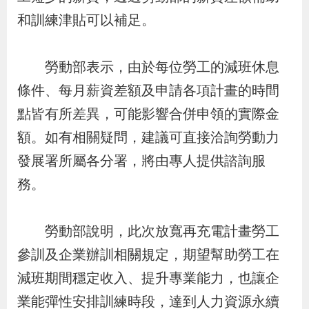
貪
和訓練津貼可以補足。
瀆
勞動部表示，由於每位勞工的減班休息
交
條件、每月薪資差額及申請各項計畫的時間
通
點皆有所差異，可能影響合併申領的實際金
位
額。如有相關疑問，建議可直接洽詢勞動力
置
發展署所屬各分署，將由專人提供諮詢服
圖
務。
勞動部說明，此次放寬再充電計畫勞工
參訓及企業辦訓相關規定，期望幫助勞工在
減班期間穩定收入、提升專業能力，也讓企
業能彈性安排訓練時段，達到人力資源永續