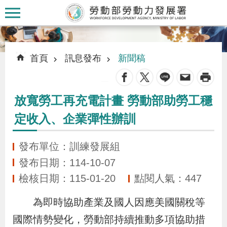
跳到主要內容區塊
:::
:::
首頁
訊息發布
新聞稿
_
放寬勞工再充電計畫 勞動部助勞工穩
認
定收入、企業彈性辦訓
識
本
發布單位：訓練發展組
署
發布日期：114-10-07
檢核日期：115-01-20
點閱人氣：447
訊
息
為即時協助產業及國人因應美國關稅等
發
國際情勢變化，勞動部持續推動多項協助措