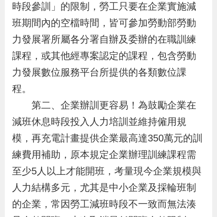
時段參訓」的限制，勞工只要在企業實施減
辦
班期間內的空檔時間，皆可參加勞動部勞動
力發展署所屬各分署自辦及委辦的在職訓練
宣
導
課程，或其他經專案認定的課程，包含勞動
專
力發展數位服務平台所提供的各類數位課
區
程。
第二、企業辦訓更容易！為鼓勵企業在
相
減班休息時段投入人力培訓並維持僱用規
關
模，再充電計畫提供企業最高達350萬元的訓
連
練費用補助，原本規定企業辦理訓練課程需
結
至少5人以上才能開班，考量現今企業規模與
人力結構多元，尤其是中小企業及採輪班制
網
民
文
統
E
回
R
的企業，常因勞工減班時段不一致而無法湊
站
意
字
計
n
首
S