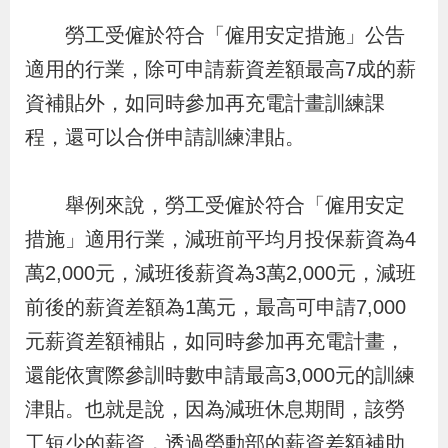
策
勞工受僱於符合「僱用安定措施」公告
適用的行業，除可申請薪資差額最高7成的薪
政
資補貼外，如同時參加再充電計畫訓練課
府
程，還可以合併申請訓練津貼。
網
站
舉例來說，勞工受僱於符合「僱用安定
資
料
措施」適用行業，減班前平均月投保薪資為4
開
萬2,000元，減班後薪資為3萬2,000元，減班
放
前後的薪資差額為1萬元，最高可申請7,000
宣
元薪資差額補貼，如同時參加再充電計畫，
告
還能依實際參訓時數申請最高3,000元的訓練
津貼。也就是說，因為減班休息期間，該勞
檢
工短少的薪資，透過勞動部的薪資差額補助
舉