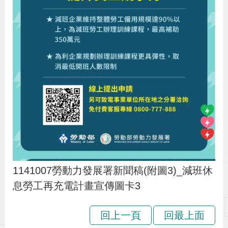
1141007勞動力發展署新聞稿(附圖3)_減班休
息勞工再充電計畫宣傳圖卡3
回上一頁
回最上面