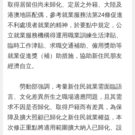
取得居留但尚未歸化、定居之外籍、大陸及
辦
港澳地區配偶，參考就業服務法第24條促進
宣
不利處境者就業的精神，於要點中規定，公
導
立就業服務機構得運用職業訓練生活津貼、
專
臨時工作津貼、求職交通補助、僱用獎助等
區
就業促進獎（補）助措施，協助新住民朋友
經濟自立。
相
關
勞動部強調，考量新住民就業需面臨語
連
言、文化差異所生之職場適應問題，且其需
結
求不因是否歸化、取得戶籍而有差異，為保
障及擴大照顧已歸化之新住民就業權益，本
網
民
文
統
E
回
R
次修正重點將適用範圍擴大納入已歸化、設
站
意
字
計
n
首
S