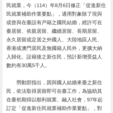
布
民就業，今（114）年8月6日修正「促進新住
民就業補助作業要點」，適用對象除了現與
為
或曾與在臺設有戶籍之國民結婚，經許可在
民
臺居留、依親居留、繼續居留、長期居留、
服
永久居留或定居之外國人、大陸地區人民、
務
香港或澳門居民及無國籍人民外，更擴大納
業
入歸化、設籍後之新住民，預計新增受益人
務
數約有30萬5千人。
專
區
勞動部指出，因與國人結婚來臺之新住
民，依法取得居留即可在臺工作，為協助其
線
在臺初期得以順利就業、融入社會，97年起
上
訂定「促進新住民就業補助作業要點」，對
申