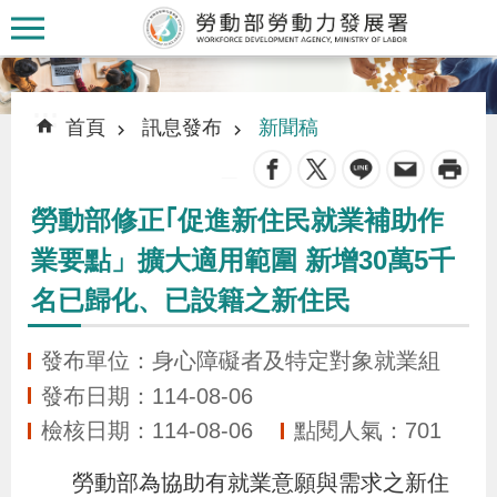
跳到主要內容區塊
:::
:::
首頁
訊息發布
新聞稿
_
勞動部修正｢促進新住民就業補助作
認
業要點」擴大適用範圍 新增30萬5千
識
名已歸化、已設籍之新住民
本
署
發布單位：身心障礙者及特定對象就業組
發布日期：114-08-06
訊
檢核日期：114-08-06
點閱人氣：701
息
發
勞動部為協助有就業意願與需求之新住