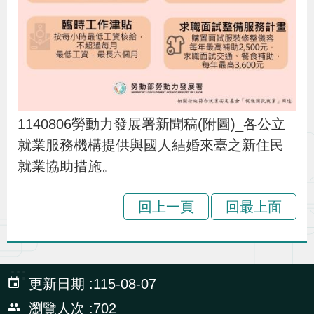
貪
瀆
交
通
位
1140806勞動力發展署新聞稿(附圖)_各公立
置
就業服務機構提供與國人結婚來臺之新住民
圖
就業協助措施。
回上一頁
回最上面
:::
更新日期
115-08-07
瀏覽人次
702