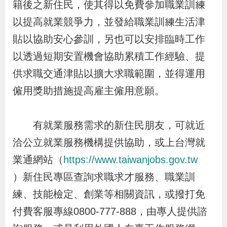
籍後之新住民，使其得以免費參加職業訓練
導
信
客
資
g
頁
S
以提高就業競爭力，並發給職業訓練生活津
覽
箱
服
訊
l
i
貼以協助安心參訓，另也可以安排臨時工作
s
以透過短期安置機會協助累積工作經驗、提
h
供求職交通津貼以擴大求職範圍，並得運用
僱用獎助措施提高雇主僱用意願。
隱
私
有就業服務需求的新住民朋友，可就近
權
洽公立就業服務機構提供協助，或上台灣就
及
業通網站（
https://www.taiwanjobs.gov.tw
資
）新住民專區查詢求職求才服務、職業訓
訊
練、技能檢定、創業等相關資訊，或撥打免
安
全
付費客服專線0800-777-888，由專人提供諮
政