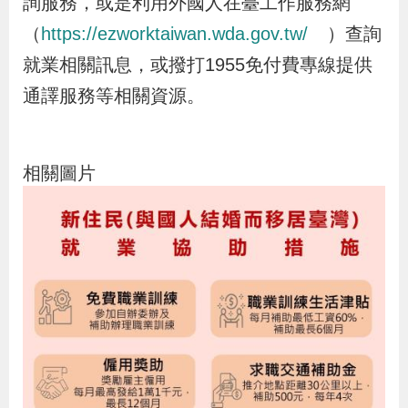
詢服務，或是利用外國人在臺工作服務網
策
（
https://ezworktaiwan.wda.gov.tw/
）查詢
就業相關訊息，或撥打1955免付費專線提供
政
通譯服務等相關資源。
府
網
站
相關圖片
資
料
開
放
宣
告
檢
舉