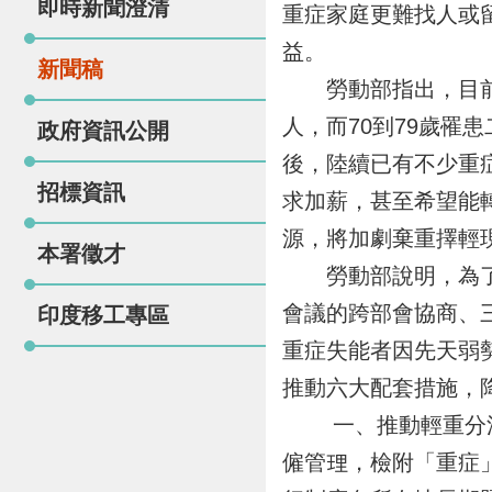
即時新聞澄清
重症家庭更難找人或
益。
新聞稿
勞動部指出，目前聘
人，而70到79歲罹
政府資訊公開
後，陸續已有不少重
招標資訊
求加薪，甚至希望能
源，將加劇棄重擇輕
本署徵才
勞動部說明，為了降
會議的跨部會協商、
印度移工專區
重症失能者因先天弱
推動六大配套措施，
一、推動輕重分流重
僱管理，檢附「重症