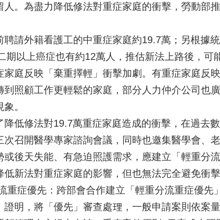
留人。為盡力降低修法對重症家庭的衝擊，勞動部
請外籍看護工的中重症家庭約19.7萬；另根據統計
患二期以上癌症也有約12萬人，推估新法上路後，可
症家庭反映「棄重擇輕」衝擊加劇。有重症家庭反
轉到照顧工作更輕鬆的家庭，部分人力仲介公司也廣
現象。
低修法對19.7萬重症家庭造成的衝擊，在過去
三次召開醫學專家諮詢會議，同時也邀集醫學會、
勢或後天失能、有急迫照護需求，應建立「輕重分
降低新法對重症家庭的影響，但也無法完全避免衝
症優先：跨部會合作建立「輕重分流重症優先」
」證明，將「優先」審查處理，一般申請案則依案