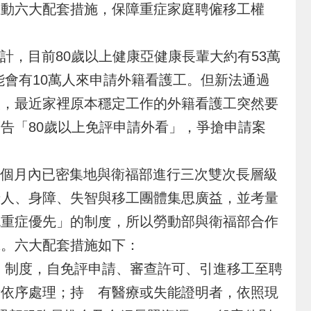
推動六大配套措施，保障重症家庭聘僱移工權
，目前80歲以上健康亞健康長輩大約有53萬
能會有10萬人來申請外籍看護工。但新法通過
映，最近家裡原本穩定工作的外籍看護工突然要
告「80歲以上免評申請外看」，爭搶申請案
數個月內已密集地與衛福部進行三次雙次長層級
老人、身障、失智與移工團體集思廣益，並考量
流重症優先」的制度，所以勞動部與衛福部合作
擊。六大配套措施如下：
制度，自免評申請、審查許可、引進移工至聘
量依序處理；持 有醫療或失能證明者，依照現