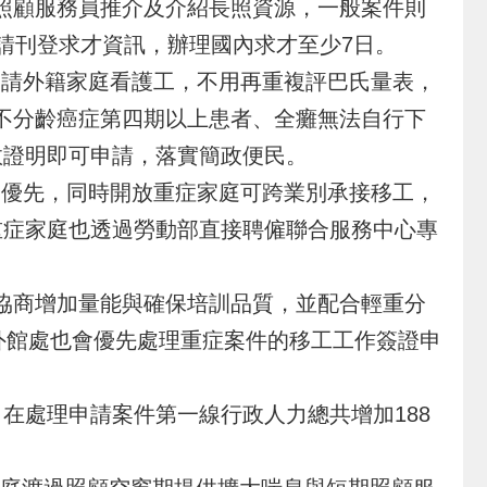
照顧服務員推介及介紹長照資源，一般案件則
請刊登求才資訊，辦理國內求才至少7日。
請外籍家庭看護工，不用再重複評巴氏量表，
不分齡癌症第四期以上患者、全癱無法自行下
效證明即可申請，落實簡政便民。
優先，同時開放重症家庭可跨業別承接移工，
重症家庭也透過勞動部直接聘僱聯合服務中心專
協商增加量能與確保培訓品質，並配合輕重分
外館處也會優先處理重症案件的移工工作簽證申
處理申請案件第一線行政人力總共增加188