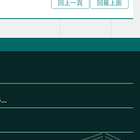
回上一頁
回最上面
..