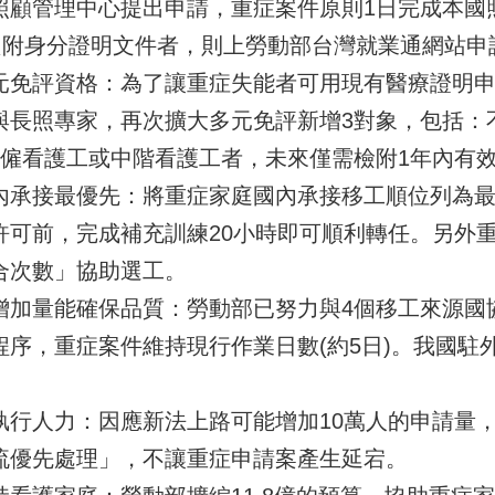
照顧管理中心提出申請，重症案件原則1日完成本國
歲只附身分證明文件者，則上勞動部台灣就業通網站申
評資格：為了讓重症失能者可用現有醫療證明申
與長照專家，再次擴大多元免評新增3對象，包括：
聘僱看護工或中階看護工者，未來僅需檢附1年內有
接最優先：將重症家庭國內承接移工順位列為最
許可前，完成補充訓練20小時即可順利轉任。另外
合次數」協助選工。
量能確保品質：勞動部已努力與4個移工來源國
程序，重症案件維持現行作業日數(約5日)。我國駐
人力：因應新法上路可能增加10萬人的申請量，在
流優先處理」，不讓重症申請案產生延宕。