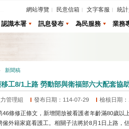
_
網站導覽
民意信箱
文字客服
統計
認識本署
訊息發布
為民服務
業務
新聞稿
移工8/1上路 勞動部與衛福部六大配套協
動力管理組
發布日期：114-07-29
檢核日期：11
6條修正條文，新增開放被看護者年齡滿80歲以上
聘僱外籍家庭看護工。相關子法將於8月1日上路，估