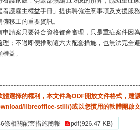
護家庭：勞動部擴編11.8億的預算，協助重症
庭看護雇主權益手冊」提供聘僱注意事項及支援服務，
聘僱移工的重要資訊。
請案只要符合資格都會審理，只是重症案件因為
處理；不過即便推動這六大配套措施，也無法完全
顧權益。
選擇的權利，本文件為ODF開放文件格式，建議您安裝免
rg/download/libreoffice-still/)或以您慣用的軟體開
46條相關配套措施簡報
pdf(926.47 KB)