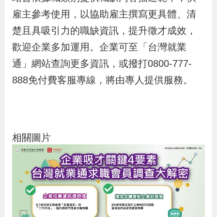
貪
雇主參考使用，以協助雇主撰寫更具體、清
瀆
楚且具吸引力的職缺資訊，提升徵才成效，
歡迎企業多加運用。企業可至「台灣就業
交
通」網站查詢更多資訊，或撥打0800-777-
通
888免付費客服專線，將由專人提供服務。
位
置
圖
相關圖片