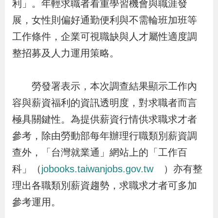
利」。年輕求職者看重學習機會與職涯發
導
信
客
資
g
頁
S
展，女性則偏好通勤便利與不需輪班加班等
覽
箱
服
訊
l
i
工作條件，企業可視職缺與人才屬性適度調
s
整招募及人力運用策略。
h
勞發署表示，本次調查結果顯示工作內
隱
容與薪資福利的資訊透明度，對求職者而言
私
極具關鍵性。為提供薪資行情供求職求才者
權
參考，除由勞動部每年辦理行職類別薪資調
及
查外，「台灣就業通」網站上的「工作百
資
科」（
jobooks.taiwanjobs.gov.tw
）亦有整
訊
理出各職類別薪資趨勢，求職求才者可多加
安
參考運用。
全
政