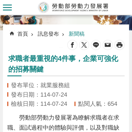
跳到主要內容區塊
:::
:::
首頁
訊息發布
新聞稿
_
求職者最重視的4件事，企業可強化
認
的招募關鍵
識
本
發布單位：就業服務組
署
發布日期：114-07-24
檢核日期：114-07-24
點閱人氣：654
訊
息
勞動部勞動力發展署為瞭解求職者在求
發
職、面試過程中的體驗與評價，以及對職缺