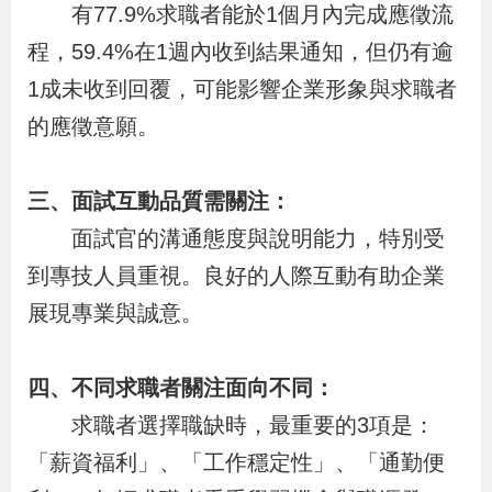
有77.9%求職者能於1個月內完成應徵流
辦
程，59.4%在1週內收到結果通知，但仍有逾
1成未收到回覆，可能影響企業形象與求職者
宣
導
的應徵意願。
專
區
三、面試互動品質需關注：
面試官的溝通態度與說明能力，特別受
相
到專技人員重視。良好的人際互動有助企業
關
展現專業與誠意。
連
結
四、不同求職者關注面向不同：
求職者選擇職缺時，最重要的3項是：
網
民
文
統
E
回
R
「薪資福利」、「工作穩定性」、「通勤便
站
意
字
計
n
首
S