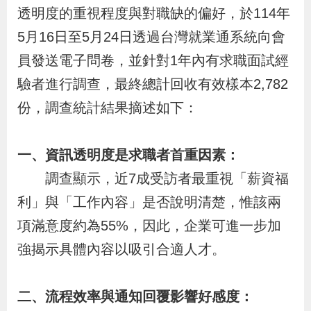
布
透明度的重視程度與對職缺的偏好，於114年
5月16日至5月24日透過台灣就業通系統向會
為
員發送電子問卷，並針對1年內有求職面試經
民
驗者進行調查，最終總計回收有效樣本2,782
服
份，調查統計結果摘述如下：
務
一、資訊透明度是求職者首重因素：
業
務
調查顯示，近7成受訪者最重視「薪資福
專
利」與「工作內容」是否說明清楚，惟該兩
區
項滿意度約為55%，因此，企業可進一步加
強揭示具體內容以吸引合適人才。
線
上
二、流程效率與通知回覆影響好感度：
申