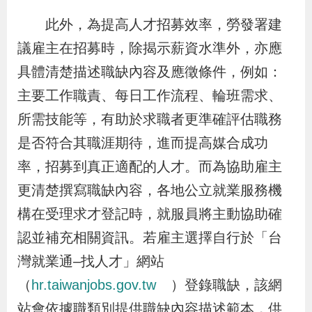
策
此外，為提高人才招募效率，勞發署建
議雇主在招募時，除揭示薪資水準外，亦應
政
具體清楚描述職缺內容及應徵條件，例如：
府
主要工作職責、每日工作流程、輪班需求、
網
所需技能等，有助於求職者更準確評估職務
站
是否符合其職涯期待，進而提高媒合成功
資
料
率，招募到真正適配的人才。而為協助雇主
開
更清楚撰寫職缺內容，各地公立就業服務機
放
構在受理求才登記時，就服員將主動協助確
宣
認並補充相關資訊。若雇主選擇自行於「台
告
灣就業通–找人才」網站
（
hr.taiwanjobs.gov.tw
）登錄職缺，該網
檢
站會依據職類別提供職缺內容描述範本，供
舉