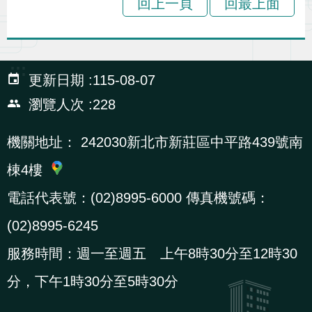
回上一頁
回最上面
導
信
客
資
g
頁
S
覽
箱
服
訊
l
i
:::
s
更新日期
115-08-07
h
瀏覽人次
228
機關地址：
242030新北市新莊區中平路439號南
隱
私
棟4樓
權
電話代表號：(02)8995-6000 傳真機號碼：
及
(02)8995-6245
資
訊
服務時間：週一至週五 上午8時30分至12時30
安
分，下午1時30分至5時30分
全
政