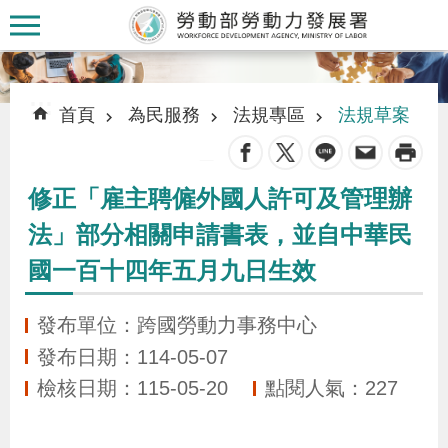
跳到主要內容區塊
:::
:::
首頁
為民服務
法規專區
法規草案
_
修正「雇主聘僱外國人許可及管理辦
認
法」部分相關申請書表，並自中華民
識
國一百十四年五月九日生效
本
署
發布單位：跨國勞動力事務中心
發布日期：114-05-07
訊
檢核日期：115-05-20
點閱人氣：227
息
發