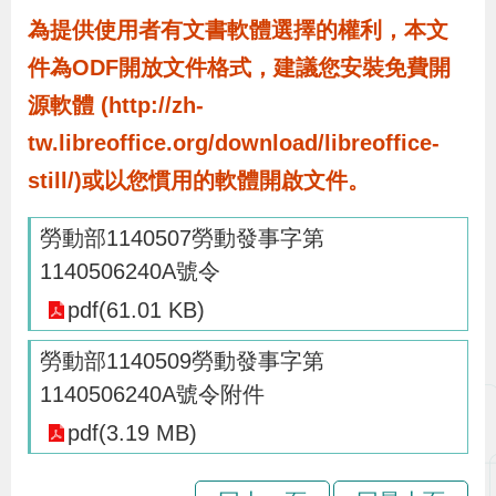
辦
為提供使用者有文書軟體選擇的權利，本文
件為ODF開放文件格式，建議您安裝免費開
宣
源軟體 (http://zh-
導
tw.libreoffice.org/download/libreoffice-
專
still/)或以您慣用的軟體開啟文件。
區
勞動部1140507勞動發事字第
相
1140506240A號令
關
pdf(61.01 KB)
連
結
勞動部1140509勞動發事字第
1140506240A號令附件
pdf(3.19 MB)
網
民
文
統
E
回
R
站
意
字
計
n
首
S