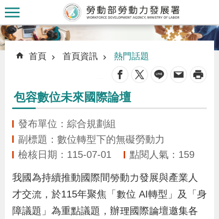
跳到主要內容區塊
:::
:::
首頁
首頁資訊
熱門話題
_
包容數位未來國際論壇
認
識
發布單位：綜合規劃組
本
副標題：數位轉型下的無礙勞動力
署
檢核日期：115-07-01
點閱人氣：159
我國為持續推動國際間勞動力發展與產業人
訊
息
才交流，於115年聚焦「數位 AI轉型」及「身
發
障議題」為重點議題，辦理國際論壇邀集各