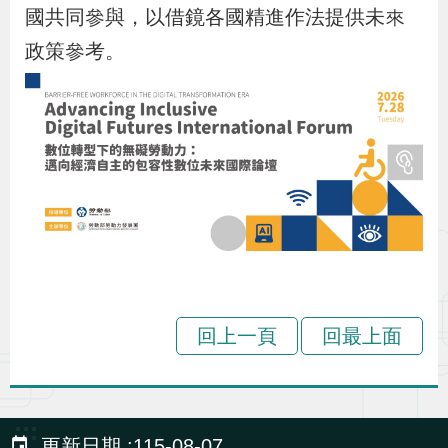
布
國共同參與，以借鏡各國精進作法提供未來
政策參考。
為
民
服
務
業
務
專
區
回上一頁
回最上面
線
上
:::
申
更新日期
115-08-07