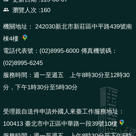
辦
瀏覽人次
160
宣
機關地址：
242030新北市新莊區中平路439號南
導
棟4樓
專
電話代表號：(02)8995-6000 傳真機號碼：
區
(02)8995-6245
相
服務時間：週一至週五 上午8時30分至12時30
關
分，下午1時30分至5時30分
連
結
受理親自送件申請外國人來臺工作服務地址：
網
民
文
統
E
回
R
100413 臺北市中正區中華路一段39號10樓
站
意
字
計
n
首
S
服務時間：週一至週五 上午8時30分至下午5時