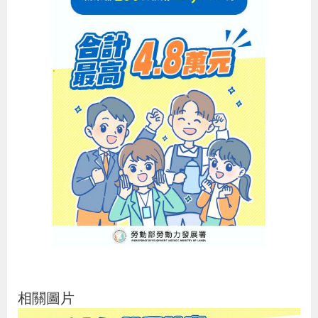
辦
宣
導
專
區
相
關
連
結
網
民
文
統
E
回
R
相關圖片
站
意
字
計
n
首
S