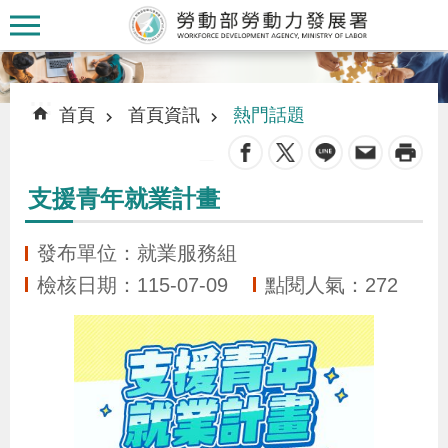
跳到主要內容區塊
:::
:::
首頁
首頁資訊
熱門話題
_
支援青年就業計畫
認
識
發布單位：就業服務組
本
檢核日期：115-07-09
點閱人氣：272
署
訊
息
發