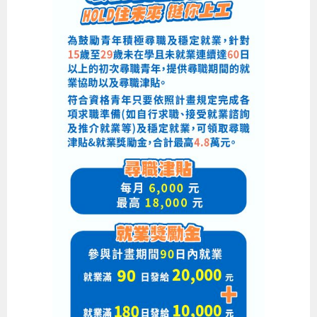
布
為
民
服
務
業
務
專
區
線
上
申