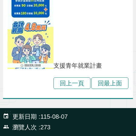
策
政
府
網
站
資
支援青年就業計畫
料
開
回上一頁
回最上面
放
宣
告
:::
更新日期
115-08-07
檢
瀏覽人次
273
舉