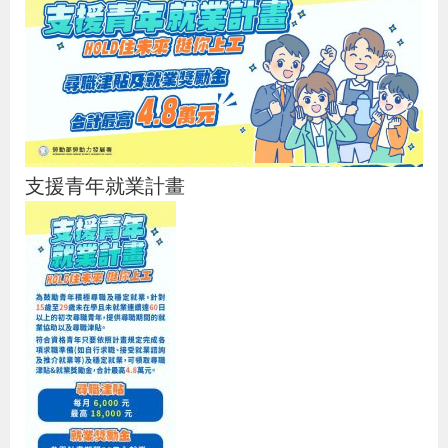
導
信
客
資
g
頁
S
覽
箱
服
訊
l
i
s
h
支援青年就業計畫
隱
私
權
及
資
訊
安
全
政