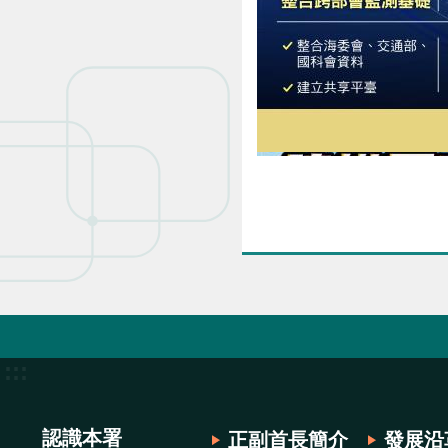
:::
認識本署
正副首長簡介
發展沿