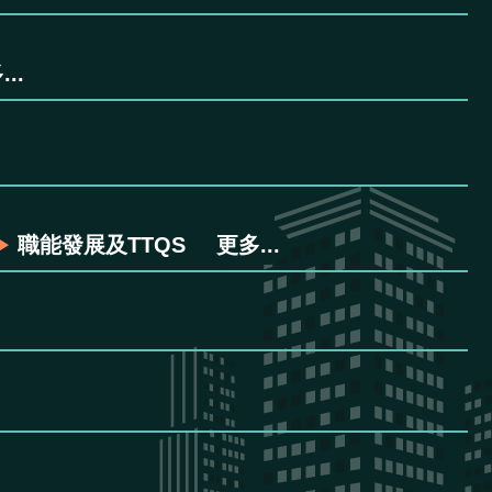
..
職能發展及TTQS
更多...