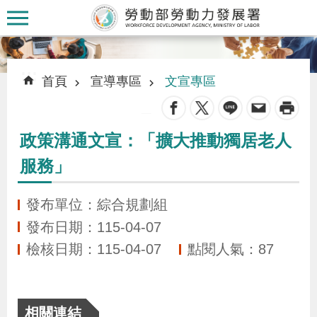
跳到主要內容區塊
:::
:::
首頁
宣導專區
文宣專區
_
政策溝通文宣：「擴大推動獨居老人
認
服務」
識
本
發布單位：綜合規劃組
署
發布日期：115-04-07
檢核日期：115-04-07
點閱人氣：87
訊
息
發
相關連結