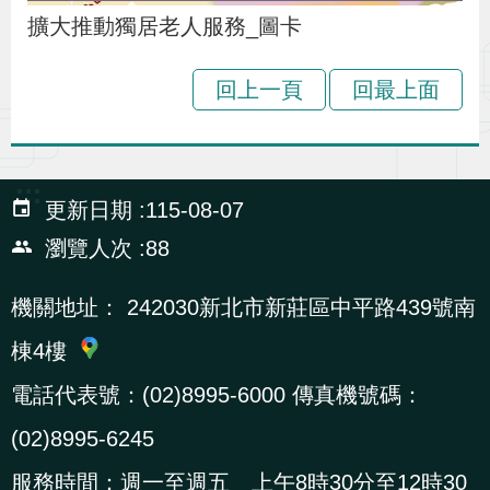
辦
擴大推動獨居老人服務_圖卡
回上一頁
回最上面
宣
導
專
區
:::
更新日期
115-08-07
瀏覽人次
88
相
關
機關地址：
242030新北市新莊區中平路439號南
連
棟4樓
結
電話代表號：(02)8995-6000 傳真機號碼：
(02)8995-6245
網
民
文
統
E
回
R
站
意
字
計
n
首
S
服務時間：週一至週五 上午8時30分至12時30