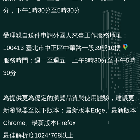
導
信
客
資
g
頁
S
分，下午1時30分至5時30分
覽
箱
服
訊
l
i
s
受理親自送件申請外國人來臺工作服務地址：
h
100413 臺北市中正區中華路一段39號10樓
服務時間：週一至週五 上午8時30分至下午5時
隱
30分
私
權
及
為提供更為穩定的瀏覽品質與使用體驗，建議更
資
新瀏覽器至以下版本：最新版本Edge、最新版本
訊
安
Chrome、最新版本Firefox
全
最佳解析度1024*768以上
政