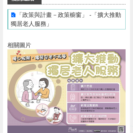
布
「政策與計畫－政策櫥窗」 -「擴大推動
為
獨居老人服務」
民
服
相關圖片
務
業
務
專
區
線
上
申