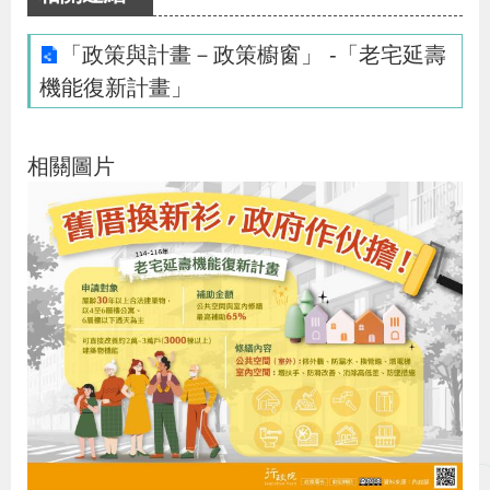
布
「政策與計畫－政策櫥窗」 -「老宅延壽
為
機能復新計畫」
民
服
相關圖片
務
業
務
專
區
線
上
申