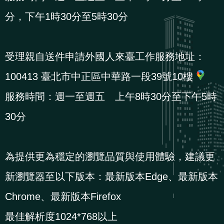
導
信
客
資
g
頁
S
分，下午1時30分至5時30分
覽
箱
服
訊
l
i
s
受理親自送件申請外國人來臺工作服務地址：
h
100413 臺北市中正區中華路一段39號10樓
服務時間：週一至週五 上午8時30分至下午5時
隱
30分
私
權
及
為提供更為穩定的瀏覽品質與使用體驗，建議更
資
新瀏覽器至以下版本：最新版本Edge、最新版本
訊
安
Chrome、最新版本Firefox
全
最佳解析度1024*768以上
政