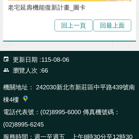
辦
老宅延壽機能復新計畫_圖卡
回上一頁
回最上面
宣
導
專
區
:::
更新日期
115-08-06
瀏覽人次
66
相
關
機關地址：
242030新北市新莊區中平路439號南
連
棟4樓
結
電話代表號：(02)8995-6000 傳真機號碼：
(02)8995-6245
網
民
文
統
E
回
R
站
意
字
計
n
首
S
服務時間：週一至週五 上午8時30分至12時30