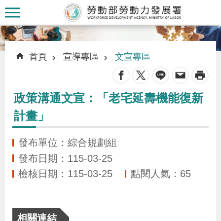
跳到主要內容區塊
:::
:::
首頁
宣導專區
文宣專區
_
政策溝通文宣：「老宅延壽機能復新
認
計畫」
識
本
發布單位：綜合規劃組
署
發布日期：115-03-25
檢核日期：115-03-25
點閱人氣：65
訊
息
發
相關連結