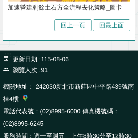
辦
加速營建剩餘土石方全流程去化策略_圖卡
回上一頁
回最上面
宣
導
專
區
:::
更新日期
115-08-06
瀏覽人次
91
相
關
機關地址：
242030新北市新莊區中平路439號南
連
棟4樓
結
電話代表號：(02)8995-6000 傳真機號碼：
(02)8995-6245
網
民
文
統
E
回
R
站
意
字
計
n
首
S
服務時間：週一至週五 上午8時30分至12時30