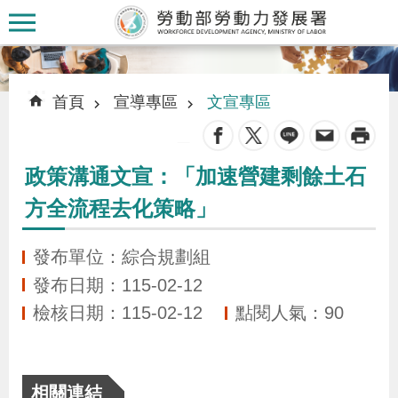
跳到主要內容區塊
:::
:::
首頁
宣導專區
文宣專區
_
政策溝通文宣：「加速營建剩餘土石
認
方全流程去化策略」
識
本
發布單位：綜合規劃組
署
發布日期：115-02-12
檢核日期：115-02-12
點閱人氣：90
訊
息
發
相關連結