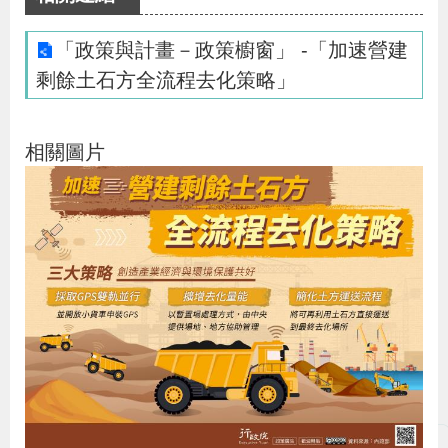
布
「政策與計畫－政策櫥窗」 -「加速營建
為
剩餘土石方全流程去化策略」
民
服
相關圖片
務
業
務
專
區
線
上
申