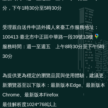
導
信
客
資
g
頁
S
分，下午1時30分至5時30分
覽
箱
服
訊
l
i
s
受理親自送件申請外國人來臺工作服務地址：
h
100413 臺北市中正區中華路一段39號10樓
服務時間：週一至週五 上午8時30分至下午5時
隱
30分
私
權
及
為提供更為穩定的瀏覽品質與使用體驗，建議更
資
新瀏覽器至以下版本：最新版本Edge、最新版本
訊
安
Chrome、最新版本Firefox
全
最佳解析度1024*768以上
政