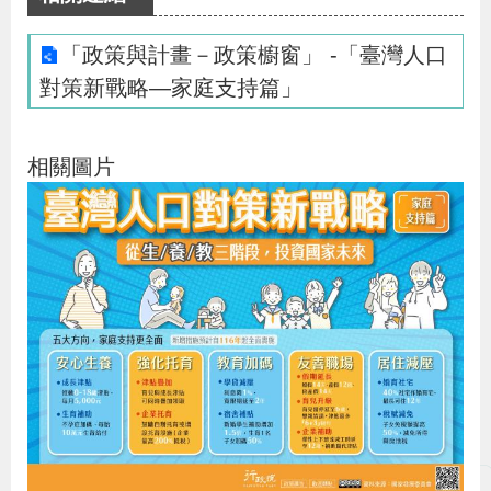
布
「政策與計畫－政策櫥窗」 -「臺灣人口
為
對策新戰略—家庭支持篇」
民
服
相關圖片
務
業
務
專
區
線
上
申