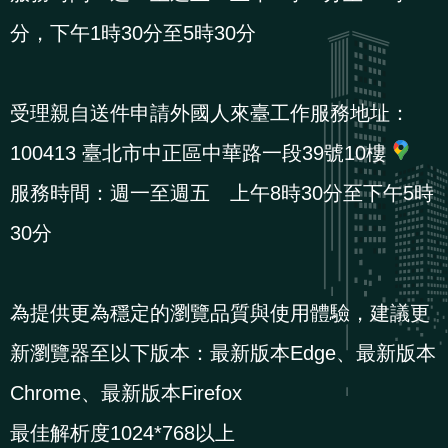
導
信
客
資
g
頁
S
分，下午1時30分至5時30分
覽
箱
服
訊
l
i
s
受理親自送件申請外國人來臺工作服務地址：
h
100413 臺北市中正區中華路一段39號10樓
服務時間：週一至週五 上午8時30分至下午5時
隱
30分
私
權
及
為提供更為穩定的瀏覽品質與使用體驗，建議更
資
新瀏覽器至以下版本：最新版本Edge、最新版本
訊
安
Chrome、最新版本Firefox
全
最佳解析度1024*768以上
政