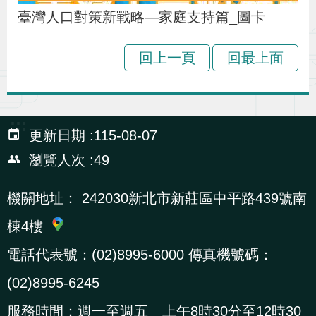
辦
臺灣人口對策新戰略—家庭支持篇_圖卡
回上一頁
回最上面
宣
導
專
區
:::
更新日期
115-08-07
瀏覽人次
49
相
關
機關地址：
242030新北市新莊區中平路439號南
連
棟4樓
結
電話代表號：(02)8995-6000 傳真機號碼：
(02)8995-6245
網
民
文
統
E
回
R
站
意
字
計
n
首
S
服務時間：週一至週五 上午8時30分至12時30