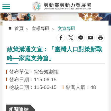
跳到主要內容區塊
:::
:::
首頁
宣導專區
文宣專區
_
政策溝通文宣：「臺灣人口對策新戰
認
略—家庭支持篇」
識
本
發布單位：綜合規劃組
署
發布日期：115-06-15
檢核日期：115-06-15
點閱人氣：48
訊
息
發
相關連結