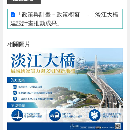
布
「政策與計畫－政策櫥窗」 -「淡江大橋
為
建設計畫推動成果」
民
服
相關圖片
務
業
務
專
區
線
上
申