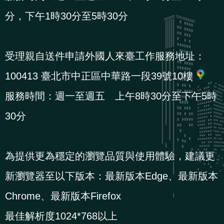
導
信
客
資
g
頁
S
分，下午1時30分至5時30分
覽
箱
服
訊
l
i
s
受理親自送件申請外國人來臺工作服務地址：
h
100413 臺北市中正區中華路一段39號10樓
服務時間：週一至週五 上午8時30分至下午5時
隱
30分
私
權
及
為提供更為穩定的瀏覽品質與使用體驗，建議更
資
新瀏覽器至以下版本：最新版本Edge、最新版本
訊
安
Chrome、最新版本Firefox
全
最佳解析度1024*768以上
政