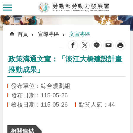
跳到主要內容區塊
:::
:::
首頁
宣導專區
文宣專區
_
政策溝通文宣：「淡江大橋建設計畫
認
推動成果」
識
本
發布單位：綜合規劃組
署
發布日期：115-05-26
檢核日期：115-05-26
點閱人氣：44
訊
息
發
相關連結