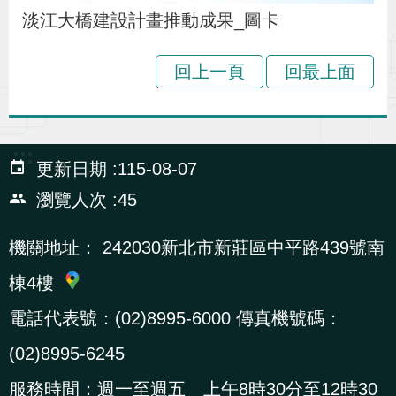
辦
淡江大橋建設計畫推動成果_圖卡
回上一頁
回最上面
宣
導
專
區
:::
更新日期
115-08-07
瀏覽人次
45
相
關
機關地址：
242030新北市新莊區中平路439號南
連
棟4樓
結
電話代表號：(02)8995-6000 傳真機號碼：
(02)8995-6245
網
民
文
統
E
回
R
站
意
字
計
n
首
S
服務時間：週一至週五 上午8時30分至12時30