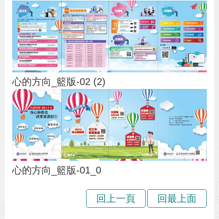
布
為
民
服
務
心的方向_籃版-02 (2)
業
務
專
區
心的方向_籃版-01_0
線
回上一頁
回最上面
上
申