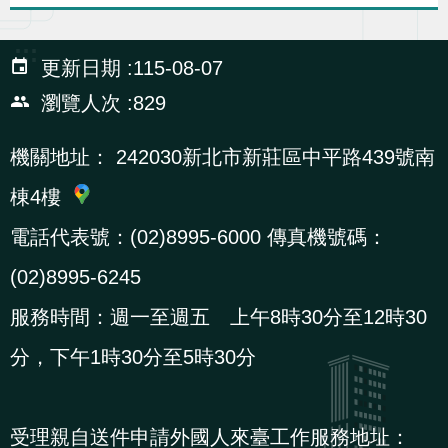
辦
:::
更新日期
115-08-07
宣
瀏覽人次
829
導
專
機關地址：
242030新北市新莊區中平路439號南
區
棟4樓
相
電話代表號：(02)8995-6000 傳真機號碼：
關
(02)8995-6245
連
服務時間：週一至週五 上午8時30分至12時30
結
分，下午1時30分至5時30分
網
民
文
統
E
回
R
站
意
字
計
n
首
S
受理親自送件申請外國人來臺工作服務地址：