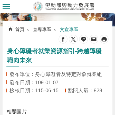
跳到主要內容區塊
:::
:::
首頁
宣導專區
文宣專區
_
身心障礙者就業資源指引-跨越障礙
認
職向未來
識
本
發布單位：身心障礙者及特定對象就業組
署
發布日期：109-01-07
檢核日期：115-06-15
點閱人氣：828
訊
息
發
相關圖片