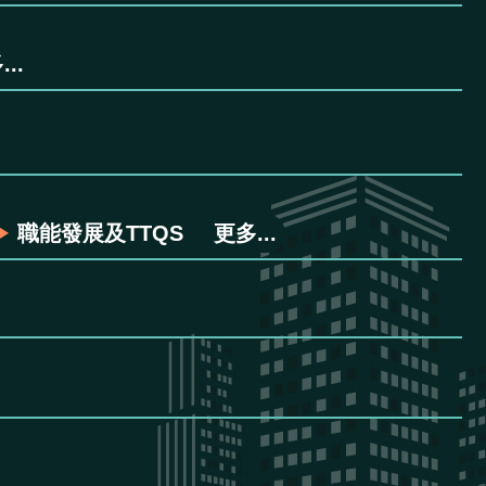
..
職能發展及TTQS
更多...