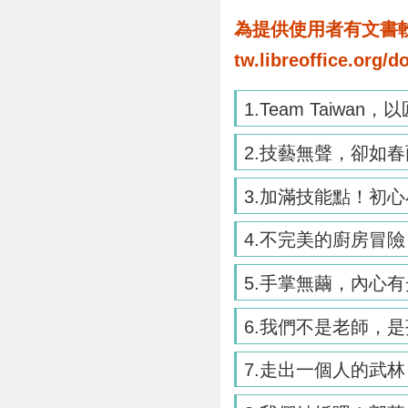
為提供使用者有文書軟體
tw.libreoffice.o
1.Team Taiwa
2.技藝無聲，卻如春雨
3.加滿技能點！初心
4.不完美的廚房冒險，
5.手掌無繭，內心有
6.我們不是老師，是孩
7.走出一個人的武林