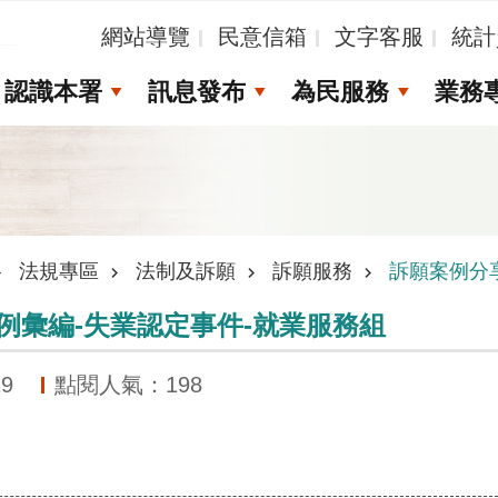
_
網站導覽
民意信箱
文字客服
統計
認識本署
訊息發布
為民服務
業務
法規專區
法制及訴願
訴願服務
訴願案例分
案例彙編-失業認定事件-就業服務組
9
點閱人氣：198