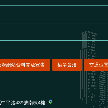
政府網站資料開放宣告
檢舉貪瀆
交通位
區中平路439號南棟4樓