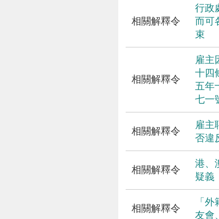
行政
相關解釋令
而可
束
雇主
十四
相關解釋令
五年
七一
雇主
相關解釋令
否違
港、
相關解釋令
疑義
「外
相關解釋令
友會