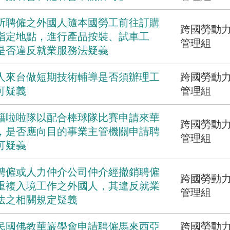
所聘僱之外國人隨本國勞工前往訂購
跨國勞動
指定地點，進行產品按裝、試車工
管理組
是否違反就業服務法疑義
人來台做短期技術輔導是否須辦理工
跨國勞動
可疑義
管理組
籍啦啦隊以配合棒球隊比賽申請來華
跨國勞動
，是否應向目的事業主管機關申請聘
管理組
可疑義
聘僱或人力仲介公司仲介經撤銷聘僱
跨國勞動
重複入境工作之外國人，其違反就業
管理組
法之相關規定疑義
民國佛教華嚴學會申請聘僱馬來西亞
跨國勞動