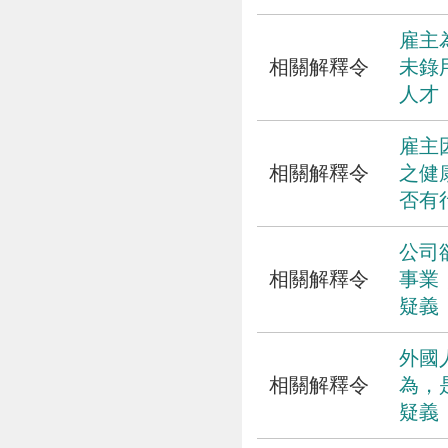
雇主
相關解釋令
未錄
人才
雇主
相關解釋令
之健
否有
公司
相關解釋令
事業
疑義
外國
相關解釋令
為，
疑義