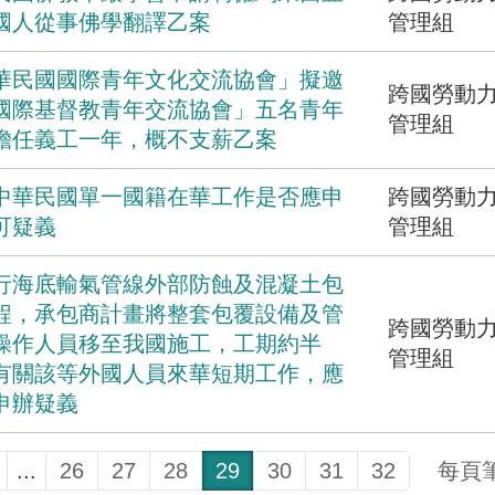
國人從事佛學翻譯乙案
管理組
華民國國際青年文化交流協會」擬邀
跨國勞動
國際基督教青年交流協會」五名青年
管理組
擔任義工一年，概不支薪乙案
中華民國單一國籍在華工作是否應申
跨國勞動
可疑義
管理組
行海底輸氣管線外部防蝕及混凝土包
程，承包商計畫將整套包覆設備及管
跨國勞動
操作人員移至我國施工，工期約半
管理組
有關該等外國人員來華短期工作，應
申辦疑義
...
26
27
28
29
30
31
32
每頁