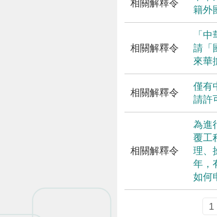
相關解釋令
籍外
「中
相關解釋令
請「
來華
僅有
相關解釋令
請許
為進
覆工
相關解釋令
理、
年，
如何
1