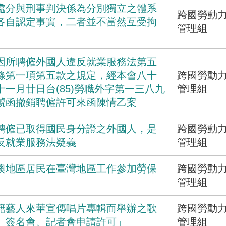
處分與刑事判決係為分別獨立之體系
跨國勞動
各自認定事實，二者並不當然互受拘
管理組
因所聘僱外國人違反就業服務法第五
條第一項第五款之規定，經本會八十
跨國勞動
十一月廿日台(85)勞職外字第一三八九
管理組
號函撤銷聘僱許可來函陳情乙案
聘僱已取得國民身分證之外國人，是
跨國勞動
反就業服務法疑義
管理組
澳地區居民在臺灣地區工作參加勞保
跨國勞動
管理組
籍藝人來華宣傳唱片專輯而舉辦之歌
跨國勞動
、簽名會、記者會申請許可」
管理組