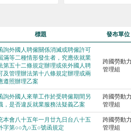
標題
發布單位
函詢外國人聘僱關係消滅或聘僱許可
屆滿等二種情形發生者，究應依就業
跨國勞動
法第五十二條規定辦理或依外國人聘
管理組
可及管理辦法第十八條規定辦理或兩
應遵照辦理乙案
函詢外國人來華工作於受聘僱期間另
跨國勞動
職，是否違反就業服務法疑義乙案
管理組
充本會八十五年一月廿九日台八十五
跨國勞動
外字第○○九○五○號函規定
管理組