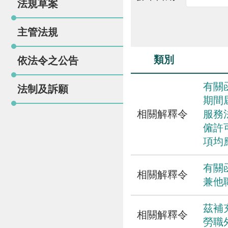
法規草案
主管法規
類別
依法令之公告
有關
法制及訴願
期間
相關解釋令
服務
僱許
項均
有關
相關解釋令
兼他
茲補
相關解釋令
勞職