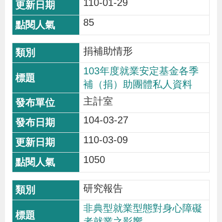
110-01-29
辦
85
宣
捐補助情形
導
專
103年度就業安定基金各季
補（捐）助團體私人資料
區
主計室
相
104-03-27
關
110-03-09
連
1050
結
研究報告
網
民
文
統
E
回
R
非典型就業型態對身心障礙
站
意
字
計
n
首
S
者就業之影響