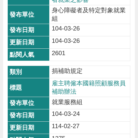
導
信
客
資
g
頁
S
身心障礙者及特定對象就業
覽
箱
服
訊
l
組
i
104-03-26
s
104-03-26
h
2601
隱
捐補助規定
私
權
雇主聘僱本國籍照顧服務員
及
補助辦法
資
就業服務組
訊
104-03-24
安
114-02-27
全
政