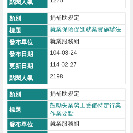
1275
策
捐補助規定
政
就業保險促進就業實施辦法
府
就業服務組
網
站
104-03-24
資
114-02-27
料
2198
開
放
捐補助規定
宣
鼓勵失業勞工受僱特定行業
告
作業要點
檢
就業服務組
舉