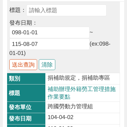
布
標題：
為
發布日期：
民
~
服
(ex:098-
務
01-01)
業
務
捐補助規定，捐補助專區
專
補助辦理外籍勞工管理措施
區
作業要點
跨國勞動力管理組
線
上
104-04-02
申