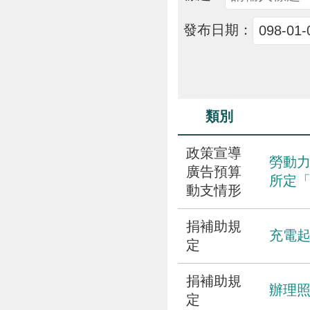
發布日期：
類別
政策宣導
勞動力
廣告預算
所定
動支情形
捐補助規
充電
定
捐補助規
辦理
定