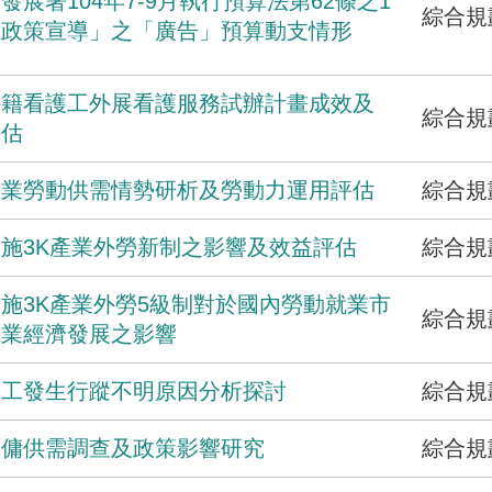
發展署104年7-9月執行預算法第62條之1
綜合規
「政策宣導」之「廣告」預算動支情形
-外籍看護工外展看護服務試辦計畫成效及
綜合規
評估
-農業勞動供需情勢研析及勞動力運用評估
綜合規
-實施3K產業外勞新制之影響及效益評估
綜合規
施3K產業外勞5級制對於國內勞動就業市
綜合規
產業經濟發展之影響
勞工發生行蹤不明原因分析探討
綜合規
幫傭供需調查及政策影響研究
綜合規