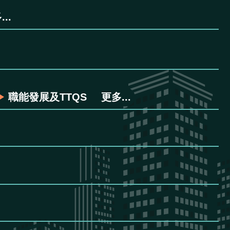
..
職能發展及TTQS
更多...