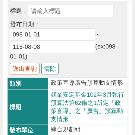
布
標題：
為
發布日期：
民
~
服
(ex:098-
務
01-01)
業
務
政策宣導廣告預算動支情形
專
就業安定基金102年3月執行
區
預算法第62條之1所定「政
策宣導」之「廣告」預算動
線
支情形
上
綜合規劃組
申