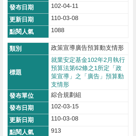
102-04-11
辦
110-03-08
宣
1088
導
專
政策宣導廣告預算動支情形
區
就業安定基金102年2月執行
預算法第62條之1所定「政
相
策宣導」之「廣告」預算動
關
支情形
連
綜合規劃組
結
102-03-15
110-03-08
網
民
文
統
E
回
R
913
站
意
字
計
n
首
S