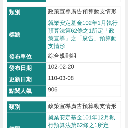
導
信
客
資
g
頁
S
政策宣導廣告預算動支情形
覽
箱
服
訊
l
i
就業安定基金102年1月執行
s
預算法第62條之1所定「政
h
策宣導」之「廣告」預算動
支情形
綜合規劃組
隱
102-02-20
私
權
110-03-08
及
906
資
訊
政策宣導廣告預算動支情形
安
就業安定基金101年12月執
全
行預算法第62條之1所定
政