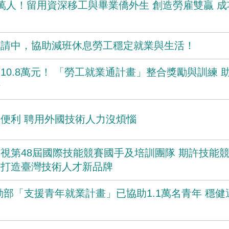
萬人！留用資深移工與畢業僑外生 創造勞雇雙贏 成
申請中，協助減班休息勞工穩定就業與生活！
10.8萬元！ 「勞工就業通計畫」整合獎勵與訓練 
場
便利 聘用外國技術人力沒煩惱
視第48屆國際技能競賽國手及培訓團隊 期許技能
，打造臺灣技術人才新品牌
動部「支援青年就業計畫」已協助1.1萬名青年 穩健