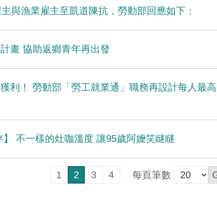
家庭雇主與漁業雇主至凱道陳抗，勞動部回應如下：
計畫 協助返鄉青年再出發
獲利！ 勞動部「勞工就業通」職務再設計每人最高
伴】 不一樣的灶咖溫度 讓95歲阿嬤笑瞇瞇
1
2
3
4
每頁筆數