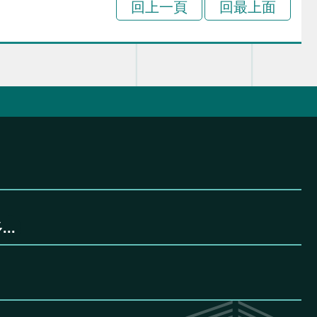
回上一頁
回最上面
..